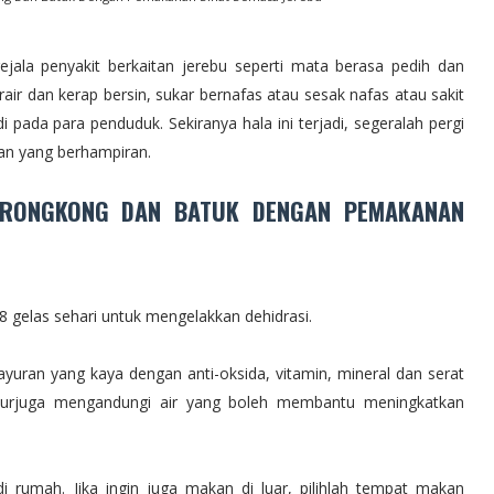
ejala penyakit berkaitan jerebu seperti mata berasa pedih dan
rair dan kerap bersin, sukar bernafas atau sesak nafas atau sakit
i pada para penduduk. Sekiranya hala ini terjadi, segeralah pergi
tan yang berhampiran.
KERONGKONG DAN BATUK DENGAN PEMAKANAN
 gelas sehari untuk mengelakkan dehidrasi.
uran yang kaya dengan anti-oksida, vitamin, mineral dan serat
urjuga mengandungi air yang boleh membantu meningkatkan
 rumah. Jika ingin juga makan di luar, pilihlah tempat makan