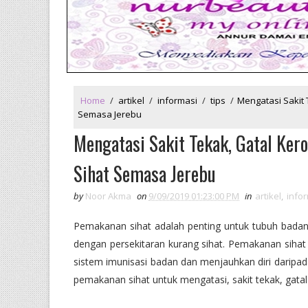
Home
/
artikel
/
informasi
/
tips
/
Mengatasi Sakit
Semasa Jerebu
Mengatasi Sakit Tekak, Gatal Ke
Sihat Semasa Jerebu
by
Noor Akma
on
9/09/2019 01:23:00 PM
in
artikel
,
info
Pemakanan sihat adalah penting untuk tubuh badan m
dengan persekitaran kurang sihat. Pemakanan sihat 
sistem imunisasi badan dan menjauhkan diri daripada
pemakanan sihat untuk mengatasi, sakit tekak, gat