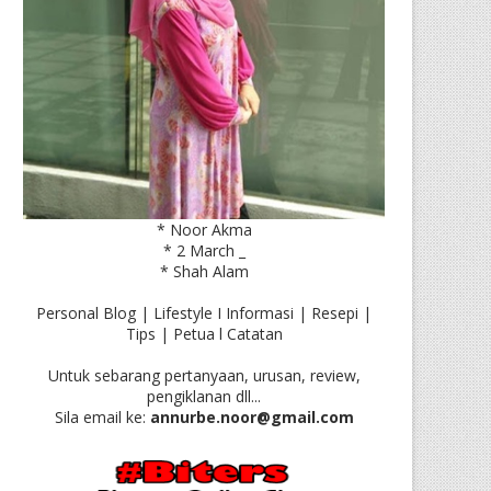
* Noor Akma
* 2 March _
* Shah Alam
Personal Blog | Lifestyle I Informasi | Resepi |
Tips | Petua l Catatan
Untuk sebarang pertanyaan, urusan, review,
pengiklanan dll...
Sila email ke:
annurbe.noor@gmail.com