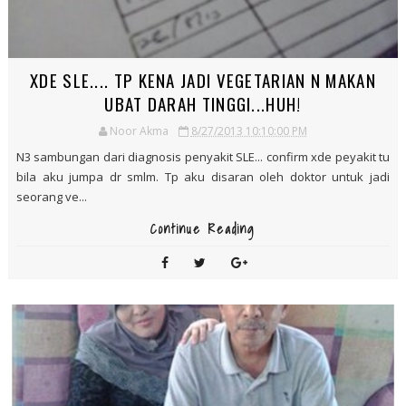
XDE SLE.... TP KENA JADI VEGETARIAN N MAKAN
UBAT DARAH TINGGI...HUH!
Noor Akma
8/27/2013 10:10:00 PM
N3 sambungan dari diagnosis penyakit SLE... confirm xde peyakit tu
bila aku jumpa dr smlm. Tp aku disaran oleh doktor untuk jadi
seorang ve...
Continue Reading