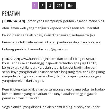
1
2
3
225
Next
PENAFIAN
[PERINGATAN]
Komen yang mempunyai pautan ke mana-mana blog
atau laman web yang menjurus kepada perniagaan atau bersifat
keuntungan sebelah pihak, akan dipadamkan serta-merta. Jika
berminat untuk meletakkan link atau pautan ke dalam entri ini, sila
hubungi penulis di annurbe.noor@gmail.com
[PENAFIAN]
www.huhahuhajerr.com dan pemilik blog ini secara
khusus tidak akan bertanggungjawab terhadap apa juga liabiliti,
kerosakan, kehilangan, kerugian atas risiko, peribadi mahu pun
sebaliknya yang berlaku akibat, secara langsung atau tidak langsung
daripada penggunaan dan aplikasi, daripada apa juga kandungan
yang diperolehi dari blog ini.
Pemilik blog juga tidak akan bertanggungjawab sama sekali terhadap
komen-komen yang di siarkan dan ianya adalah tanggungjawab
penulis komen itu sendiri.
Segala artikel yang dihasilkan oleh pemilik blog ini hanya sekadar