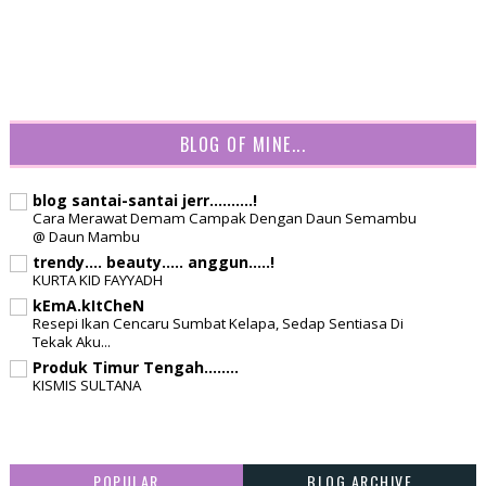
BLOG OF MINE...
blog santai-santai jerr..........!
Cara Merawat Demam Campak Dengan Daun Semambu
@ Daun Mambu
trendy.... beauty..... anggun.....!
KURTA KID FAYYADH
kEmA.kItCheN
Resepi Ikan Cencaru Sumbat Kelapa, Sedap Sentiasa Di
Tekak Aku...
Produk Timur Tengah........
KISMIS SULTANA
POPULAR
BLOG ARCHIVE