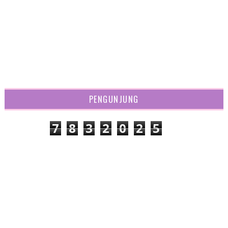
FOLLOW ON TWITTER
LIKE ON FACEBOOK
SUBSCRIBE ON YOUTUBE
FOLLOW ON INSTAGRAM
TEMAN MAYA