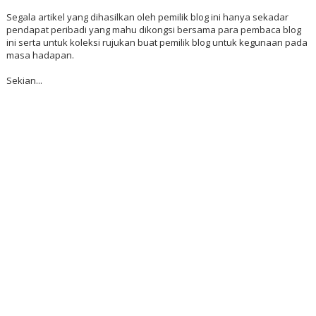
[PERINGATAN]
Komen yang mempunyai pautan ke mana-mana blog
atau laman web yang menjurus kepada perniagaan atau bersifat
keuntungan sebelah pihak, akan dipadamkan serta-merta. Jika
berminat untuk meletakkan link atau pautan ke dalam entri ini, sila
hubungi penulis di annurbe.noor@gmail.com
[PENAFIAN]
www.huhahuhajerr.com dan pemilik blog ini secara
khusus tidak akan bertanggungjawab terhadap apa juga liabiliti,
kerosakan, kehilangan, kerugian atas risiko, peribadi mahu pun
sebaliknya yang berlaku akibat, secara langsung atau tidak langsung
daripada penggunaan dan aplikasi, daripada apa juga kandungan
yang diperolehi dari blog ini.
Pemilik blog juga tidak akan bertanggungjawab sama sekali terhadap
komen-komen yang di siarkan dan ianya adalah tanggungjawab
penulis komen itu sendiri.
Segala artikel yang dihasilkan oleh pemilik blog ini hanya sekadar
pendapat peribadi yang mahu dikongsi bersama para pembaca blog
ini serta untuk koleksi rujukan buat pemilik blog untuk kegunaan pada
masa hadapan.