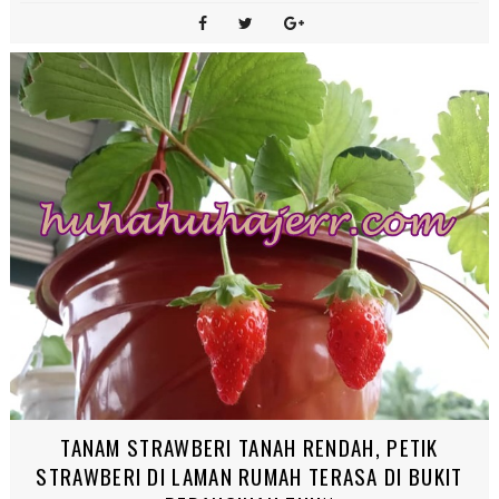
MELANGKAH TAHUN 2022 DALAM KESAMARAN
KEHIDUPAN
Noor Akma
1/31/2022 08:59:00 AM
Pergh, tajuk gempak gituuu..!!! Sebenarnya aku dah kehilangan
mood untuk menguruskan waktu dalam berblogging ni. Plus, blog
pun dah kekurang...
Continue Reading