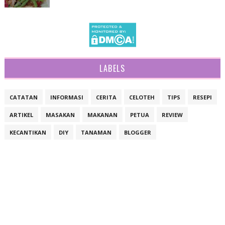
10 Resepi Kek Marble Azlina Ina Yang Cantik, Sudah
Semestinya Sedap Dan Lazat
Resepi Miang Kham Yang Terasa Bagaikan Dah
Sampai Ke Thailand Gittuh!
10 Resepi Kek Cheese Leleh Azlina Ina Berbagai
Citarasa, Memang Meleleh Rasanya.....
Resepi Pekasam Ayam Goreng Dengan Kacang
Buncis, Lazat Uhh!