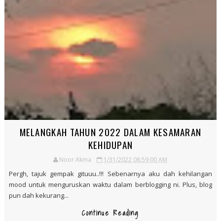
RESEPI IKAN SIAKAP SAMBAL MASAM MANIS
BERSAMA NANAS
Noor Akma
2/28/2022 09:45:00 PM
Agak lama tak menulis di blog ini. Pembukaan untuk penulisan ini
aku nak share resepi senang iaitu resepi ikan siakap sambal
masam manis b...
Continue Reading