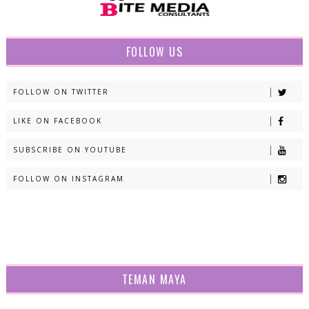
* Noor Akma
* 2 March _
* Shah Alam
Personal Blog | Lifestyle I Informasi | Resepi | Tips | Petua l
Catatan
Untuk sebarang pertanyaan, urusan, review, pengiklanan dll...
Sila email ke:
annurbe.noor@gmail.com
FOLLOW US