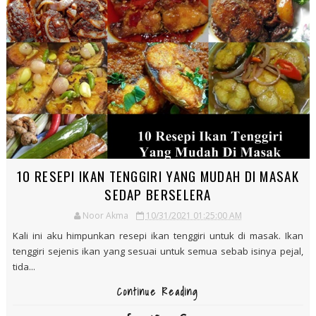
RESEPI MIANG KHAM YANG TERASA BAGAIKAN DAH
SAMPAI KE THAILAND GITTUH!
Noor Akma
11/24/2021 10:11:00 PM
Melihat pokok kaduk tumbuh merimbun di laman kebun, tergerak
hati nak mencuba membuat miang kham iaitu sejenis makanan
Thai yang menggu...
Continue Reading