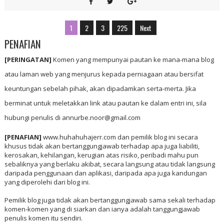
10 RESEPI IKAN TENGGIRI YANG MUDAH DI MASAK
SEDAP BERSELERA
Noor Akma
10/31/2021 01:25:00 AM
Kali ini aku himpunkan resepi ikan tenggiri untuk di masak. Ikan
tenggiri sejenis ikan yang sesuai untuk semua sebab isinya pejal,
tida...
Continue Reading
1
2
3
225
Next
PENAFIAN