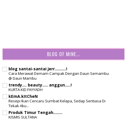
BLOG OF MINE...
blog santai-santai jerr..........!
Cara Merawat Demam Campak Dengan Daun Semambu
@ Daun Mambu
trendy.... beauty..... anggun.....!
KURTA KID FAYYADH
kEmA.kItCheN
Resepi Ikan Cencaru Sumbat Kelapa, Sedap Sentiasa Di
Tekak Aku...
Produk Timur Tengah........
KISMIS SULTANA