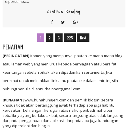
dipersemba...
Continue Reading
1
2
3
225
Next
PENAFIAN
[PERINGATAN]
Komen yang mempunyai pautan ke mana-mana blog
atau laman web yang menjurus kepada perniagaan atau bersifat
keuntungan sebelah pihak, akan dipadamkan serta-merta. Jika
berminat untuk meletakkan link atau pautan ke dalam entri ini, sila
hubungi penulis di annurbe.noor@gmail.com
[PENAFIAN]
www.huhahuhajerr.com dan pemilik blog ini secara
khusus tidak akan bertanggungjawab terhadap apa juga liabiliti,
kerosakan, kehilangan, kerugian atas risiko, peribadi mahu pun
sebaliknya yang berlaku akibat, secara langsung atau tidak langsung
daripada penggunaan dan aplikasi, daripada apa juga kandungan
yang diperolehi dari blog ini.