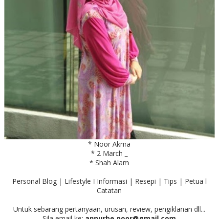
* Noor Akma
* 2 March _
* Shah Alam
Personal Blog | Lifestyle I Informasi | Resepi | Tips | Petua l
Catatan
Untuk sebarang pertanyaan, urusan, review, pengiklanan dll...
Sila email ke:
annurbe.noor@gmail.com