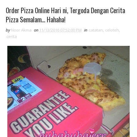
Order Pizza Online Hari ni, Tergoda Dengan Cerita
Pizza Semalam... Hahaha!
by
Noor Akma
on
11/13/2016 07:52:00 PM
in
catatan
,
celoteh
,
cerita