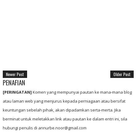
Newer Post
Older Post
PENAFIAN
[PERINGATAN]
Komen yang mempunyai pautan ke mana-mana blog
atau laman web yang menjurus kepada perniagaan atau bersifat
keuntungan sebelah pihak, akan dipadamkan serta-merta. Jika
berminat untuk meletakkan link atau pautan ke dalam entri ini, sila
hubungi penulis di annurbe.noor@gmail.com