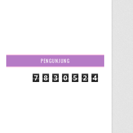
PENGUNJUNG
7
8
3
0
5
2
4