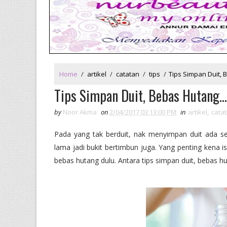
Home
/
artikel
/
catatan
/
tips
/
Tips Simpan Duit, B
Tips Simpan Duit, Bebas Hutang...
by
Noor Akma
on
2/04/2017 03:13:00 PM
in
artikel
,
cata
Pada yang tak berduit, nak menyimpan duit ada sedi
lama jadi bukit bertimbun juga. Yang penting kena i
bebas hutang dulu. Antara tips simpan duit, bebas hut