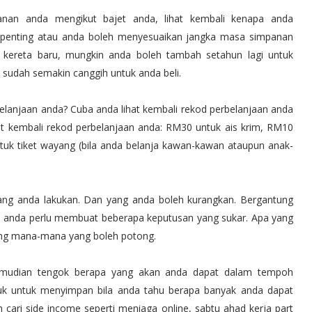
anan anda mengikut bajet anda, lihat kembali kenapa anda
g penting atau anda boleh menyesuaikan jangka masa simpanan
i kereta baru, mungkin anda boleh tambah setahun lagi untuk
 sudah semakin canggih untuk anda beli.
elanjaan anda? Cuba anda lihat kembali rekod perbelanjaan anda
at kembali rekod perbelanjaan anda: RM30 untuk ais krim, RM10
ntuk tiket wayang (bila anda belanja kawan-kawan ataupun anak-
ang anda lakukan. Dan yang anda boleh kurangkan. Bergantung
n anda perlu membuat beberapa keputusan yang sukar. Apa yang
ong mana-mana yang boleh potong.
kemudian tengok berapa yang akan anda dapat dalam tempoh
tuk untuk menyimpan bila anda tahu berapa banyak anda dapat
ah cari side income seperti meniaga online, sabtu ahad kerja part