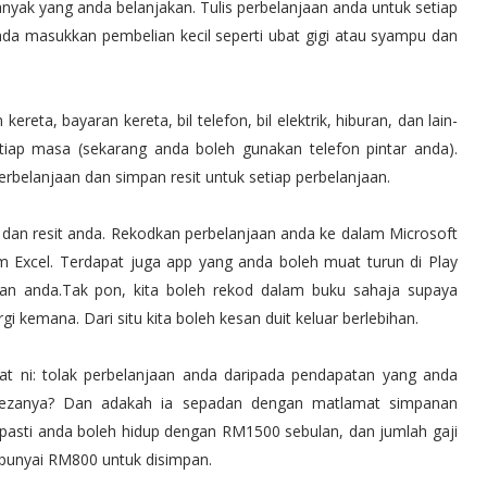
yak yang anda belanjakan. Tulis perbelanjaan anda untuk setiap
nda masukkan pembelian kecil seperti ubat gigi atau syampu dan
ereta, bayaran kereta, bil telefon, bil elektrik, hiburan, dan lain-
tiap masa (sekarang anda boleh gunakan telefon pintar anda).
rbelanjaan dan simpan resit untuk setiap perbelanjaan.
 dan resit anda. Rekodkan perbelanjaan anda ke dalam Microsoft
m Excel. Terdapat juga app yang anda boleh muat turun di Play
an anda.Tak pon, kita boleh rekod dalam buku sahaja supaya
gi kemana. Dari situ kita boleh kesan duit keluar berlebihan.
at ni: tolak perbelanjaan anda daripada pendapatan yang anda
 bezanya? Dan adakah ia sepadan dengan matlamat simpanan
asti anda boleh hidup dengan RM1500 sebulan, dan jumlah gaji
punyai RM800 untuk disimpan.