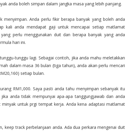
anyak anda boleh simpan dalam jangka masa yang lebih panjang.
uk menyimpan. Anda perlu fikir berapa banyak yang boleh anda
ap kali anda mendapat gaji untuk mencapai setiap matlamat
ra yang perlu menggunakan duit dan berapa banyak yang anda
ula hari ini.
gan tunggu-tunggu lagi. Sebagai contoh, jika anda mahu meletakkan
ah dalam masa 36 bulan (tiga tahun), anda akan perlu mencari
RM20,160) setiap bulan.
ih kurang RM1,000. Saya pasti anda tahu menyimpan sebanyak itu
 jika anda tidak mempunyai apa-apa tanggungjawab dan anda
t minyak untuk prgi tempat kerja. Anda kena adaptasi matlamat
n, keep track perbelanjaan anda. Ada dua perkara mengenai duit