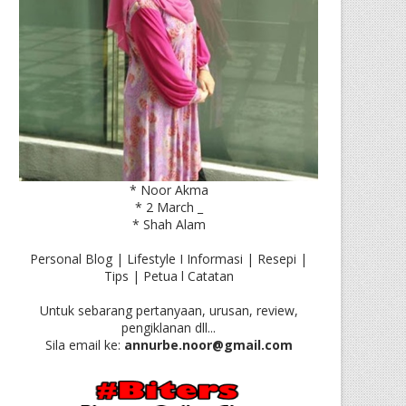
* Noor Akma
* 2 March _
* Shah Alam
Personal Blog | Lifestyle I Informasi | Resepi |
Tips | Petua l Catatan
Untuk sebarang pertanyaan, urusan, review,
pengiklanan dll...
Sila email ke:
annurbe.noor@gmail.com