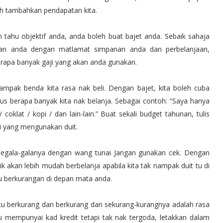
oleh tambahkan pendapatan kita.
h tahu objektif anda, anda boleh buat bajet anda. Sebaik sahaja
tan anda dengan matlamat simpanan anda dan perbelanjaan,
berapa banyak gaji yang akan anda gunakan.
nampak benda kita rasa nak beli. Dengan bajet, kita boleh cuba
rus berapa banyak kita nak belanja. Sebagai contoh: “Saya hanya
lat / kopi / dan lain-lain.” Buat sekali budget tahunan, tulis
ti yang mengunakan duit.
 segala-galanya dengan wang tunai Jangan gunakan cek. Dengan
ik akan lebih mudah berbelanja apabila kita tak nampak duit tu di
u berkurangan di depan mata anda.
 tu berkurang dan berkurang dan sekurang-kurangnya adalah rasa
lu mempunyai kad kredit tetapi tak nak tergoda, letakkan dalam