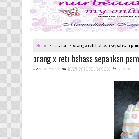
Home
/
catatan
/
orang x reti bahasa sepahkan pamp
orang x reti bahasa sepahkan pamp
by
Noor Akma
on
10/25/2012 07:19:00 PM
in
catatan