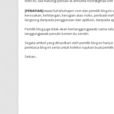
entri ini, sila hubungi penulis di annurbe.noor@gmail.com
[PENAFIAN]
www.huhahuhajerr.com dan pemilik blog ini s
kerosakan, kehilangan, kerugian atas risiko, peribadi ma
langsung daripada penggunaan dan aplikasi, daripada apa
Pemilik blog juga tidak akan bertanggungjawab sama sek
tanggungjawab penulis komen itu sendiri.
Segala artikel yang dihasilkan oleh pemilik blog ini ha
pembaca blog ini serta untuk koleksi rujukan buat pemi
Sekian...