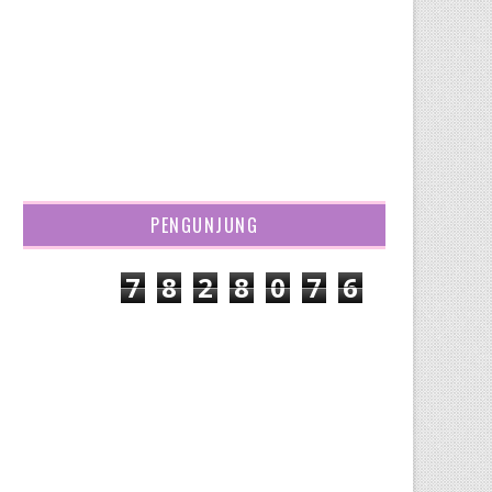
PENGUNJUNG
7
8
2
8
0
7
6