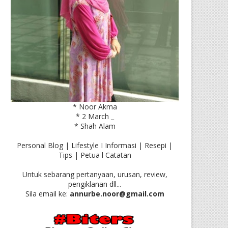
* Noor Akma
* 2 March _
* Shah Alam
Personal Blog | Lifestyle I Informasi | Resepi |
Tips | Petua l Catatan
Untuk sebarang pertanyaan, urusan, review,
pengiklanan dll...
Sila email ke:
annurbe.noor@gmail.com