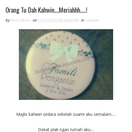
Orang Tu Dah Kahwin....Meriahhh.....!
by
Noor Akma
on
11/12/2012 09:39:00 PM
in
catatan
Majlis kahwin sedara sebelah suami aku semalam.....
Dekat plak ngan rumah aku....