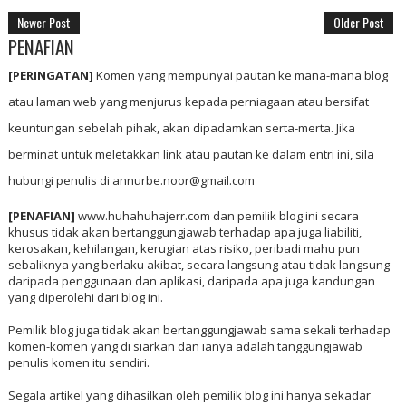
Newer Post
Older Post
PENAFIAN
[PERINGATAN]
Komen yang mempunyai pautan ke mana-mana blog
atau laman web yang menjurus kepada perniagaan atau bersifat
keuntungan sebelah pihak, akan dipadamkan serta-merta. Jika
berminat untuk meletakkan link atau pautan ke dalam entri ini, sila
hubungi penulis di annurbe.noor@gmail.com
[PENAFIAN]
www.huhahuhajerr.com dan pemilik blog ini secara
khusus tidak akan bertanggungjawab terhadap apa juga liabiliti,
kerosakan, kehilangan, kerugian atas risiko, peribadi mahu pun
sebaliknya yang berlaku akibat, secara langsung atau tidak langsung
daripada penggunaan dan aplikasi, daripada apa juga kandungan
yang diperolehi dari blog ini.
Pemilik blog juga tidak akan bertanggungjawab sama sekali terhadap
komen-komen yang di siarkan dan ianya adalah tanggungjawab
penulis komen itu sendiri.
Segala artikel yang dihasilkan oleh pemilik blog ini hanya sekadar