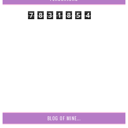
7
8
3
1
8
5
4
BLOG OF MINE...