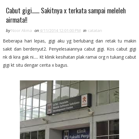
Cabut gigi...... Sakitnya x terkata sampai meleleh
airmata!!
by
Noor Akma
on
4/11/2014 12:01:00 PM
in
catatan
Beberapa hari lepas, gigi aku yg berlubang dan retak tu makin
sakit dan berdenyut2. Penyelesaiannya cabut gigi. Kos cabut gigi
nk di kira gak ni..... Kt klinik kesihatan plak ramai org n tukang cabut
gigi kt situ dengar cerita x bagus.