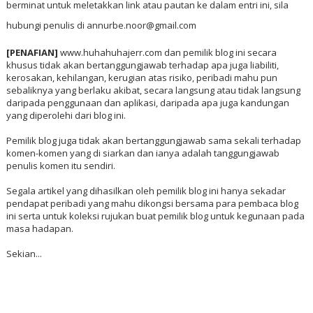
berminat untuk meletakkan link atau pautan ke dalam entri ini, sila
hubungi penulis di annurbe.noor@gmail.com
[PENAFIAN]
www.huhahuhajerr.com dan pemilik blog ini secara
khusus tidak akan bertanggungjawab terhadap apa juga liabiliti,
kerosakan, kehilangan, kerugian atas risiko, peribadi mahu pun
sebaliknya yang berlaku akibat, secara langsung atau tidak langsung
daripada penggunaan dan aplikasi, daripada apa juga kandungan
yang diperolehi dari blog ini.
Pemilik blog juga tidak akan bertanggungjawab sama sekali terhadap
komen-komen yang di siarkan dan ianya adalah tanggungjawab
penulis komen itu sendiri.
Segala artikel yang dihasilkan oleh pemilik blog ini hanya sekadar
pendapat peribadi yang mahu dikongsi bersama para pembaca blog
ini serta untuk koleksi rujukan buat pemilik blog untuk kegunaan pada
masa hadapan.
Sekian...