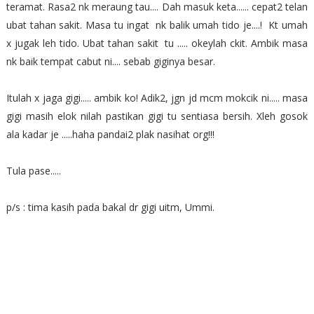
teramat. Rasa2 nk meraung tau.... Dah masuk keta...... cepat2 telan
ubat tahan sakit. Masa tu ingat nk balik umah tido je....! Kt umah
x jugak leh tido. Ubat tahan sakit tu ..... okeylah ckit. Ambik masa
nk baik tempat cabut ni.... sebab giginya besar.
Itulah x jaga gigi..... ambik ko! Adik2, jgn jd mcm mokcik ni..... masa
gigi masih elok nilah pastikan gigi tu sentiasa bersih. Xleh gosok
ala kadar je .....haha pandai2 plak nasihat org!!!
Tula pase.....
p/s : tima kasih pada bakal dr gigi uitm, Ummi.