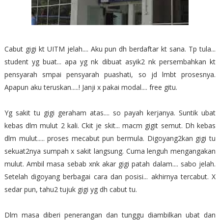
Cabut gigi kt UITM jelah.... Aku pun dh berdaftar kt sana. Tp tula...
student yg buat... apa yg nk dibuat asyik2 nk persembahkan kt
pensyarah smpai pensyarah puashati, so jd lmbt prosesnya.
Apapun aku teruskan.....! Janji x pakai modal.... free gitu.
Yg sakit tu gigi geraham atas.... so payah kerjanya. Suntik ubat
kebas dlm mulut 2 kali. Ckit je skit... macm gigit semut. Dh kebas
dlm mulut..... proses mecabut pun bermula. Digoyang2kan gigi tu
sekuat2nya sumpah x sakit langsung. Cuma lenguh mengangakan
mulut. Ambil masa sebab xnk akar gigi patah dalam.... sabo jelah.
Setelah digoyang berbagai cara dan posisi... akhirnya tercabut. X
sedar pun, tahu2 tujuk gigi yg dh cabut tu.
Dlm masa diberi penerangan dan tunggu diambilkan ubat dan