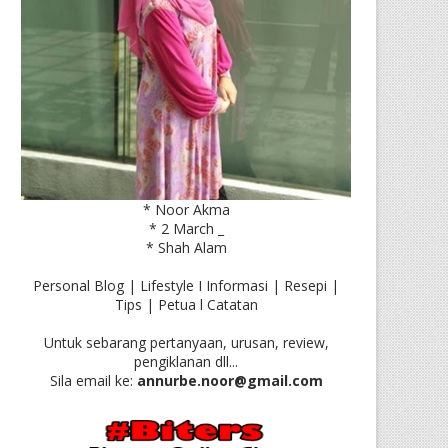
* Noor Akma
* 2 March _
* Shah Alam
Personal Blog | Lifestyle I Informasi | Resepi |
Tips | Petua l Catatan
Untuk sebarang pertanyaan, urusan, review,
pengiklanan dll...
Sila email ke:
annurbe.noor@gmail.com