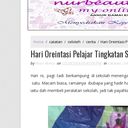
Home
/
catatan
/
celoteh
/
cerita
/
Hari Oreintasi P
Hari Oreintasi Pelajar Tingkatan S
by
Noor Akma
on
12/29/2016 03:47:00 PM
in
catatan
,
ce
Hari ni, pagi tadi berkampung di sekolah menenga
satu. Macam biasa, ramainya ibubapa yang hadir hari
iaitu dah membeli peralatan sekolah, jadi tak payahl