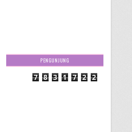
PENGUNJUNG
7
8
3
1
7
2
2