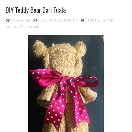
DIY Teddy Bear Dari Tuala
by
Noor Akma
on
12/13/2016 03:10:00 PM
in
catatan
,
celoteh
,
cerita
,
DIY
,
kreatif