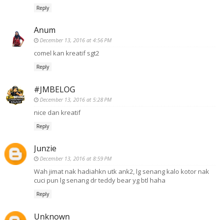
Reply
Anum
December 13, 2016 at 4:56 PM
comel kan kreatif sgt2
Reply
#JMBELOG
December 13, 2016 at 5:28 PM
nice dan kreatif
Reply
Junzie
December 13, 2016 at 8:59 PM
Wah jimat nak hadiahkn utk ank2, lg senang kalo kotor nak
cuci pun lg senang dr teddy bear yg btl haha
Reply
Unknown