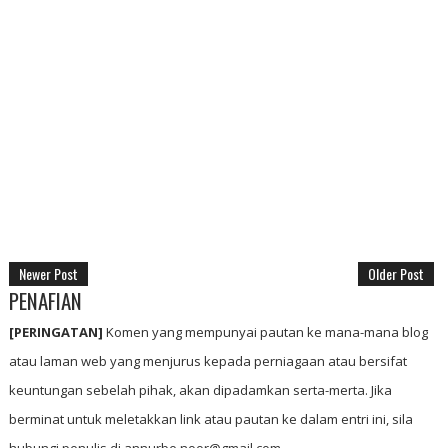
Newer Post
Older Post
PENAFIAN
[PERINGATAN]
Komen yang mempunyai pautan ke mana-mana blog
atau laman web yang menjurus kepada perniagaan atau bersifat
keuntungan sebelah pihak, akan dipadamkan serta-merta. Jika
berminat untuk meletakkan link atau pautan ke dalam entri ini, sila
hubungi penulis di annurbe.noor@gmail.com