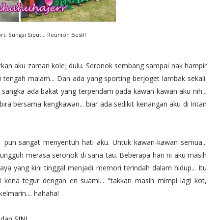
rt, Sungai Siput... Reunion Best!!
atkan aku zaman kolej dulu. Seronok sembang sampai nak hampir
i tengah malam... Dan ada yang sporting berjoget lambak sekali.
Tak sangka ada bakat yang terpendam pada kawan-kawan aku nih...
ra bersama kengkawan... biar ada sedikit kenangan aku di Intan
 pun sangat menyentuh hati aku. Untuk kawan-kawan semua...
 sungguh merasa seronok di sana tau. Beberapa hari ni aku masih
a yang kini tinggal menjadi memori terindah dalam hidup... Itu
i kena tegur dengan en suami... "takkan masih mimpi lagi kot,
kelmarin.... hahaha!
dan
SINI