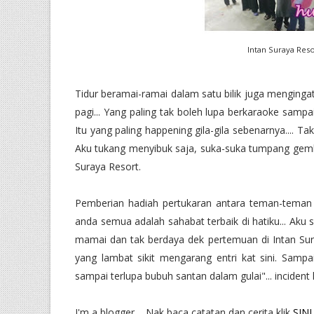
Intan Suraya Reso
Tidur beramai-ramai dalam satu bilik juga menging
pagi... Yang paling tak boleh lupa berkaraoke sampa
Itu yang paling happening gila-gila sebenarnya.... 
Aku tukang menyibuk saja, suka-suka tumpang gembi
Suraya Resort.
Pemberian hadiah pertukaran antara teman-teman
anda semua adalah sahabat terbaik di hatiku... Aku
mamai dan tak berdaya dek pertemuan di Intan Suray
yang lambat sikit mengarang entri kat sini. Sampa
sampai terlupa bubuh santan dalam gulai"... incident 
I'm a blogger.... Nak baca catatan dan cerita klik
SINI