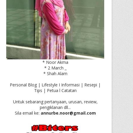
* Noor Akma
* 2 March _
* Shah Alam
Personal Blog | Lifestyle I Informasi | Resepi |
Tips | Petua l Catatan
Untuk sebarang pertanyaan, urusan, review,
pengiklanan dll...
Sila email ke:
annurbe.noor@gmail.com