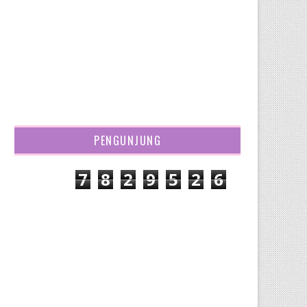
PENGUNJUNG
7
8
2
9
5
2
6