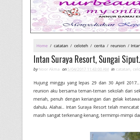
Home
/
catatan
/
celoteh
/
cerita
/
reunion
/
Inta
Intan Suraya Resort, Sungai Siput.
by
Noor Akma
on
5/04/2017 11:43:00 AM
in
catatan
,
cel
Hujung minggu yang lepas 29 dan 30 April 2017... 
reunion aku bersama teman-teman sekolah dari s
meriah, penuh dengan keriangan dan gelak ketaw
dahulu. Alahai... Intan Suraya Resort telah mencata
masih sangat terkenang-kenang, termimpi-mimpi dan te