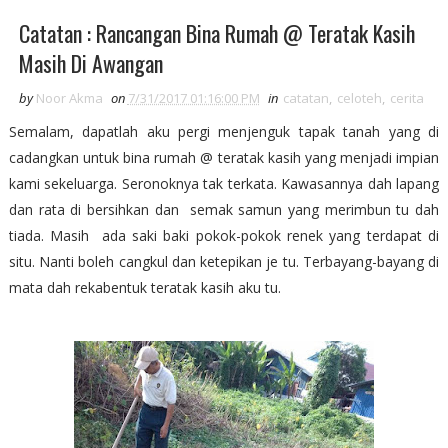
Catatan : Rancangan Bina Rumah @ Teratak Kasih
Masih Di Awangan
by
Noor Akma
on
7/31/2017 01:16:00 PM
in
catatan
,
celoteh
,
cerita
Semalam, dapatlah aku pergi menjenguk tapak tanah yang di
cadangkan untuk bina rumah @ teratak kasih yang menjadi impian
kami sekeluarga. Seronoknya tak terkata. Kawasannya dah lapang
dan rata di bersihkan dan semak samun yang merimbun tu dah
tiada. Masih ada saki baki pokok-pokok renek yang terdapat di
situ. Nanti boleh cangkul dan ketepikan je tu. Terbayang-bayang di
mata dah rekabentuk teratak kasih aku tu.