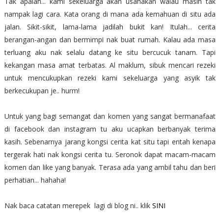
Tak apalah... kami sekeluarga akan usahakan walau masih tak
nampak lagi cara. Kata orang di mana ada kemahuan di situ ada
jalan. Sikit-sikit, lama-lama jadilah bukit kan! Itulah... cerita
berangan-angan dan bermimpi nak buat rumah. Kalau ada masa
terluang aku nak selalu datang ke situ bercucuk tanam. Tapi
kekangan masa amat terbatas. Al maklum, sibuk mencari rezeki
untuk mencukupkan rezeki kami sekeluarga yang asyik tak
berkecukupan je.. hurm!
Untuk yang bagi semangat dan komen yang sangat bermanafaat
di facebook dan instagram tu aku ucapkan berbanyak terima
kasih. Sebenarnya jarang kongsi cerita kat situ tapi entah kenapa
tergerak hati nak kongsi cerita tu. Seronok dapat macam-macam
komen dan like yang banyak. Terasa ada yang ambil tahu dan beri
perhatian... hahaha!
Nak baca catatan merepek lagi di blog ni.. klik
SINI