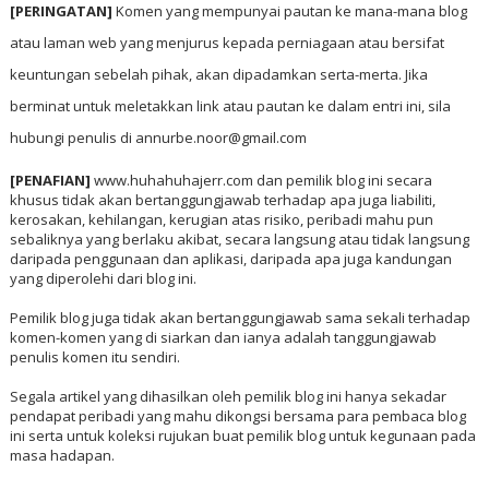
[PERINGATAN]
Komen yang mempunyai pautan ke mana-mana blog
atau laman web yang menjurus kepada perniagaan atau bersifat
keuntungan sebelah pihak, akan dipadamkan serta-merta. Jika
berminat untuk meletakkan link atau pautan ke dalam entri ini, sila
hubungi penulis di annurbe.noor@gmail.com
[PENAFIAN]
www.huhahuhajerr.com dan pemilik blog ini secara
khusus tidak akan bertanggungjawab terhadap apa juga liabiliti,
kerosakan, kehilangan, kerugian atas risiko, peribadi mahu pun
sebaliknya yang berlaku akibat, secara langsung atau tidak langsung
daripada penggunaan dan aplikasi, daripada apa juga kandungan
yang diperolehi dari blog ini.
Pemilik blog juga tidak akan bertanggungjawab sama sekali terhadap
komen-komen yang di siarkan dan ianya adalah tanggungjawab
penulis komen itu sendiri.
Segala artikel yang dihasilkan oleh pemilik blog ini hanya sekadar
pendapat peribadi yang mahu dikongsi bersama para pembaca blog
ini serta untuk koleksi rujukan buat pemilik blog untuk kegunaan pada
masa hadapan.