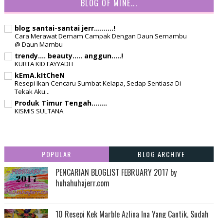
BLOG OF MINE...
blog santai-santai jerr..........!
Cara Merawat Demam Campak Dengan Daun Semambu
@ Daun Mambu
trendy.... beauty..... anggun.....!
KURTA KID FAYYADH
kEmA.kItCheN
Resepi Ikan Cencaru Sumbat Kelapa, Sedap Sentiasa Di
Tekak Aku...
Produk Timur Tengah........
KISMIS SULTANA
POPULAR
BLOG ARCHIVE
PENCARIAN BLOGLIST FEBRUARY 2017 by
huhahuhajerr.com
10 Resepi Kek Marble Azlina Ina Yang Cantik, Sudah