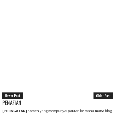
Newer Post
Older Post
PENAFIAN
[PERINGATAN]
Komen yang mempunyai pautan ke mana-mana blog