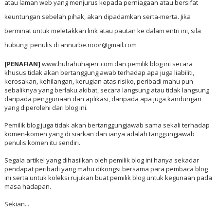
atau laman web yang menjurus kepada perniagaan atau bersifat
keuntungan sebelah pihak, akan dipadamkan serta-merta. Jika
berminat untuk meletakkan link atau pautan ke dalam entri ini, sila
hubungi penulis di annurbe.noor@gmail.com
[PENAFIAN]
www.huhahuhajerr.com dan pemilik blog ini secara
khusus tidak akan bertanggungjawab terhadap apa juga liabiliti,
kerosakan, kehilangan, kerugian atas risiko, peribadi mahu pun
sebaliknya yang berlaku akibat, secara langsung atau tidak langsung
daripada penggunaan dan aplikasi, daripada apa juga kandungan
yang diperolehi dari blog ini.
Pemilik blog juga tidak akan bertanggungjawab sama sekali terhadap
komen-komen yang di siarkan dan ianya adalah tanggungjawab
penulis komen itu sendiri.
Segala artikel yang dihasilkan oleh pemilik blog ini hanya sekadar
pendapat peribadi yang mahu dikongsi bersama para pembaca blog
ini serta untuk koleksi rujukan buat pemilik blog untuk kegunaan pada
masa hadapan.
Sekian...