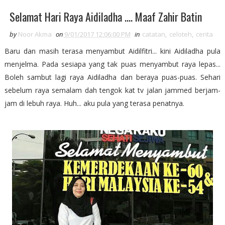
Selamat Hari Raya Aidiladha .... Maaf Zahir Batin
by
Noor Akma
on
9/01/2017 12:06:00 PM
in
catatan
,
celoteh
,
cerita
Baru dan masih terasa menyambut Aidilfitri... kini Aidiladha pula
menjelma. Pada sesiapa yang tak puas menyambut raya lepas...
Boleh sambut lagi raya Aidiladha dan beraya puas-puas. Sehari
sebelum raya semalam dah tengok kat tv jalan jammed berjam-
jam di lebuh raya. Huh... aku pula yang terasa penatnya.