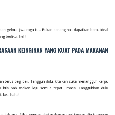
dan gelora jiwa raga tu... Bukan senang nak dapatkan berat ideal
ng berliku.. heh!
ERASAAN KEINGINAN YANG KUAT PADA MAKANAN
n terus pegi beli. Tangguh dulu. kita kan suka menangguh kerja,
pi bila bab makan laju semua tepat masa. Tangguhkan dulu
 ke... haha!
pun tak apa. Alih tumpuan dari makanan tapi jangan alih tumpuan