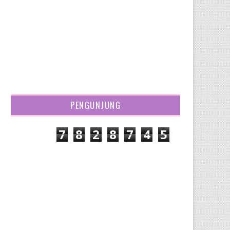
PENGUNJUNG
7
8
2
8
7
4
5