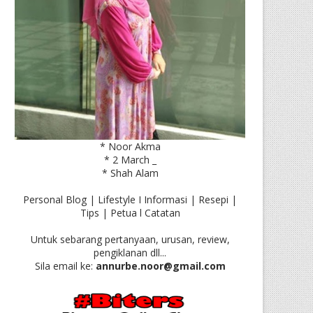
* Noor Akma
* 2 March _
* Shah Alam
Personal Blog | Lifestyle I Informasi | Resepi |
Tips | Petua l Catatan
Untuk sebarang pertanyaan, urusan, review,
pengiklanan dll...
Sila email ke:
annurbe.noor@gmail.com