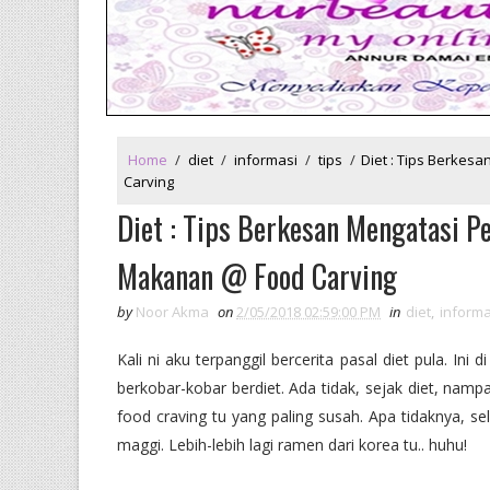
Home
/
diet
/
informasi
/
tips
/
Diet : Tips Berke
Carving
Diet : Tips Berkesan Mengatasi P
Makanan @ Food Carving
by
Noor Akma
on
2/05/2018 02:59:00 PM
in
diet
,
informa
Kali ni aku terpanggil bercerita pasal diet pula. I
berkobar-kobar berdiet. Ada tidak, sejak diet, namp
food craving tu yang paling susah. Apa tidaknya, se
maggi. Lebih-lebih lagi ramen dari korea tu.. huhu!