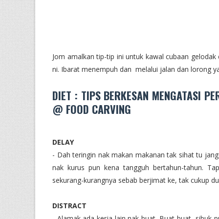
Jom amalkan tip-tip ini untuk kawal cubaan gelodak 
ni. Ibarat menempuh dan melalui jalan dan lorong ya
DIET : TIPS BERKESAN MENGATASI P
@ FOOD CARVING
DELAY
- Dah teringin nak makan makanan tak sihat tu janga
nak kurus pun kena tangguh bertahun-tahun. Ta
sekurang-kurangnya sebab berjimat ke, tak cukup duit
DISTRACT
- Alamak ada kerja lain nak buat. Buat-buat sibuk 