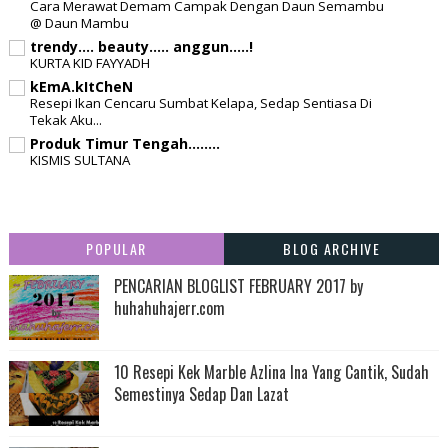
blog santai-santai jerr..........!
Cara Merawat Demam Campak Dengan Daun Semambu
@ Daun Mambu
trendy.... beauty..... anggun.....!
KURTA KID FAYYADH
kEmA.kItCheN
Resepi Ikan Cencaru Sumbat Kelapa, Sedap Sentiasa Di
Tekak Aku...
Produk Timur Tengah........
KISMIS SULTANA
POPULAR
BLOG ARCHIVE
PENCARIAN BLOGLIST FEBRUARY 2017 by
huhahuhajerr.com
10 Resepi Kek Marble Azlina Ina Yang Cantik, Sudah
Semestinya Sedap Dan Lazat