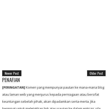
Newer Post
Older Post
PENAFIAN
[PERINGATAN]
Komen yang mempunyai pautan ke mana-mana blog
atau laman web yang menjurus kepada perniagaan atau bersifat
keuntungan sebelah pihak, akan dipadamkan serta-merta. Jika
berminat untuk meletakkan link atau pautan ke dalam entri ini, sila