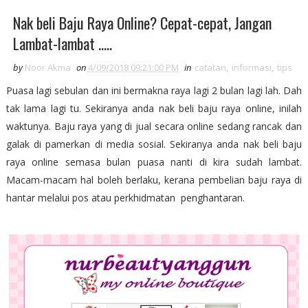
Nak beli Baju Raya Online? Cepat-cepat, Jangan
Lambat-lambat .....
by
Noor Akma
on
4/09/2018 09:21:00 PM
in
catatan
,
informasi
,
tips
Puasa lagi sebulan dan ini bermakna raya lagi 2 bulan lagi lah. Dah
tak lama lagi tu. Sekiranya anda nak beli baju raya online, inilah
waktunya. Baju raya yang di jual secara online sedang rancak dan
galak di pamerkan di media sosial. Sekiranya anda nak beli baju
raya online semasa bulan puasa nanti di kira sudah lambat.
Macam-macam hal boleh berlaku, kerana pembelian baju raya di
hantar melalui pos atau perkhidmatan penghantaran.