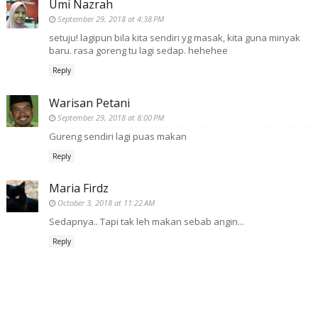
Umi Nazrah
September 29, 2018 at 4:38 PM
setuju! lagipun bila kita sendiri yg masak, kita guna minyak
baru. rasa goreng tu lagi sedap. hehehee
Reply
Warisan Petani
September 29, 2018 at 8:00 PM
Gureng sendiri lagi puas makan
Reply
Maria Firdz
October 3, 2018 at 11:22 AM
Sedapnya.. Tapi tak leh makan sebab angin...
Reply