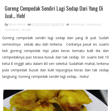
Goreng Cempedak Sendiri Lagi Sedap Dari Yang Di
Jual... Heh!
by
Noor Akma
on
9/29/2018 01:46:00 PM
in
informasi
,
makanan
,
masakan
,
resepi
Goreng cempedak sendiri lagi sedap dari yang di jual. Sudah
semestinya sebab aku dah terkena. Ceritanya pasal en. suami
beli goreng cempedak tepi jalan keras kematu kulit dia dan
cempedaknya pun terasa busuk dan tak sedap. En. suami beli 10
ketul 8 ringgit iaitu dalam 80 sen seketul. Sudahlah mahal, terkena
pula cempedak busuk dan kulit tepungnya keras dan tak sedap
langsung. Goreng cempedak sendiri lagi sedap... Huhu!