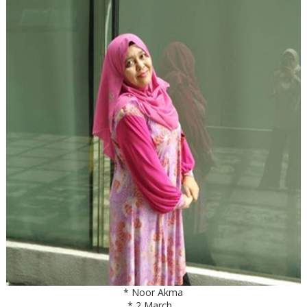
* Noor Akma
* 2 March _