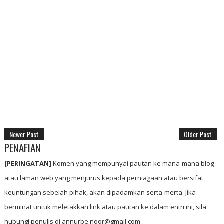
Newer Post
Older Post
PENAFIAN
[PERINGATAN]
Komen yang mempunyai pautan ke mana-mana blog
atau laman web yang menjurus kepada perniagaan atau bersifat
keuntungan sebelah pihak, akan dipadamkan serta-merta. Jika
berminat untuk meletakkan link atau pautan ke dalam entri ini, sila
hubungi penulis di annurbe.noor@gmail.com