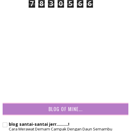
7
8
3
0
5
6
6
BLOG OF MINE...
blog santai-santai jerr..........!
Cara Merawat Demam Campak Dengan Daun Semambu