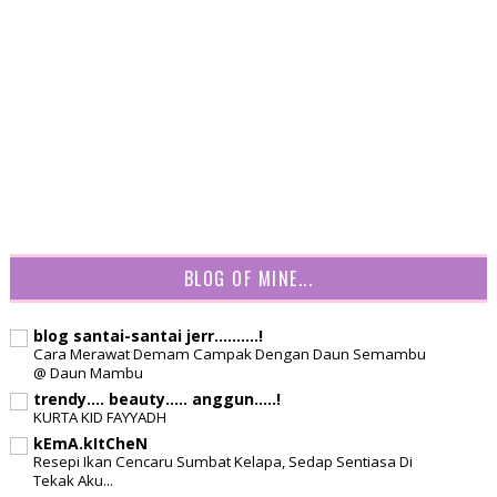
BLOG OF MINE...
blog santai-santai jerr..........!
Cara Merawat Demam Campak Dengan Daun Semambu
@ Daun Mambu
trendy.... beauty..... anggun.....!
KURTA KID FAYYADH
kEmA.kItCheN
Resepi Ikan Cencaru Sumbat Kelapa, Sedap Sentiasa Di
Tekak Aku...