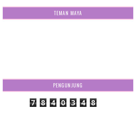
TEMAN MAYA
PENGUNJUNG
7
8
4
0
3
4
8