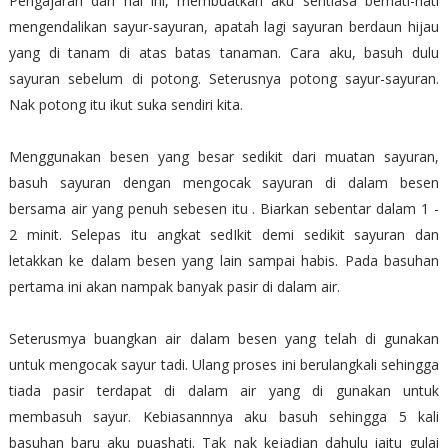
Pengajaran dari hal ini, membuatkan aku sentiasa berhati-hati
mengendalikan sayur-sayuran, apatah lagi sayuran berdaun hijau
yang di tanam di atas batas tanaman. Cara aku, basuh dulu
sayuran sebelum di potong. Seterusnya potong sayur-sayuran.
Nak potong itu ikut suka sendiri kita.
Menggunakan besen yang besar sedikit dari muatan sayuran,
basuh sayuran dengan mengocak sayuran di dalam besen
bersama air yang penuh sebesen itu . Biarkan sebentar dalam 1 -
2 minit. Selepas itu angkat sedIkit demi sedikit sayuran dan
letakkan ke dalam besen yang lain sampai habis. Pada basuhan
pertama ini akan nampak banyak pasir di dalam air.
Seterusmya buangkan air dalam besen yang telah di gunakan
untuk mengocak sayur tadi. Ulang proses ini berulangkali sehingga
tiada pasir terdapat di dalam air yang di gunakan untuk
membasuh sayur. Kebiasannnya aku basuh sehingga 5 kali
basuhan baru aku puashati. Tak nak kejadian dahulu iaitu gulai