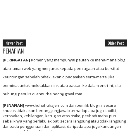
Newer Post
Older Post
PENAFIAN
[PERINGATAN]
Komen yang mempunyai pautan ke mana-mana blog
atau laman web yang menjurus kepada perniagaan atau bersifat
keuntungan sebelah pihak, akan dipadamkan serta-merta. Jika
berminat untuk meletakkan link atau pautan ke dalam entri ini, sila
hubungi penulis di annurbe.noor@gmail.com
[PENAFIAN]
www.huhahuhajerr.com dan pemilik blog ini secara
khusus tidak akan bertanggungjawab terhadap apa juga liabiliti,
kerosakan, kehilangan, kerugian atas risiko, peribadi mahu pun
sebaliknya yang berlaku akibat, secara langsung atau tidak langsung
daripada penggunaan dan aplikasi, daripada apa juga kandungan