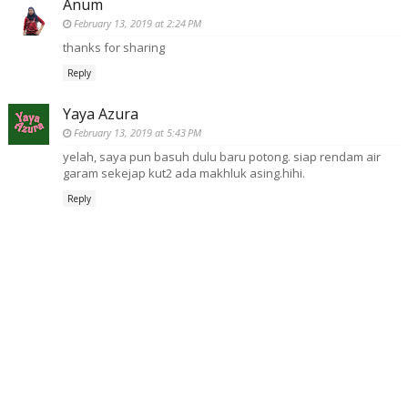
Anum
February 13, 2019 at 2:24 PM
thanks for sharing
Reply
Yaya Azura
February 13, 2019 at 5:43 PM
yelah, saya pun basuh dulu baru potong. siap rendam air
garam sekejap kut2 ada makhluk asing.hihi.
Reply