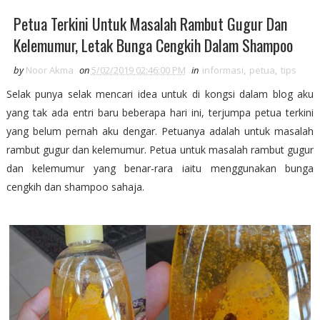
Petua Terkini Untuk Masalah Rambut Gugur Dan
Kelemumur, Letak Bunga Cengkih Dalam Shampoo
by
Noor Akma
on
5/02/2019 02:46:00 PM
in
informasi
,
petua
,
tips
Selak punya selak mencari idea untuk di kongsi dalam blog aku
yang tak ada entri baru beberapa hari ini, terjumpa petua terkini
yang belum pernah aku dengar. Petuanya adalah untuk masalah
rambut gugur dan kelemumur. Petua untuk masalah rambut gugur
dan kelemumur yang benar-rara iaitu menggunakan bunga
cengkih dan shampoo sahaja.