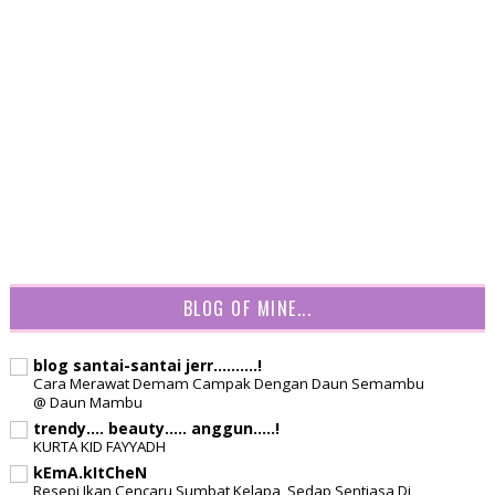
BLOG OF MINE...
blog santai-santai jerr..........!
Cara Merawat Demam Campak Dengan Daun Semambu
@ Daun Mambu
trendy.... beauty..... anggun.....!
KURTA KID FAYYADH
kEmA.kItCheN
Resepi Ikan Cencaru Sumbat Kelapa, Sedap Sentiasa Di