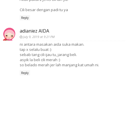
Cili besar dengan padi tu ya
Reply
adianiez AIDA
July 9, 2019 at 9:21 PM
ni antara masakan aida suka makan.
tap x selalu buat :)
sebab tang cili ijau tu, jarang beli.
asyik la beli cili merah :)
so belado merah jer lah manjang kat umah ni.
Reply