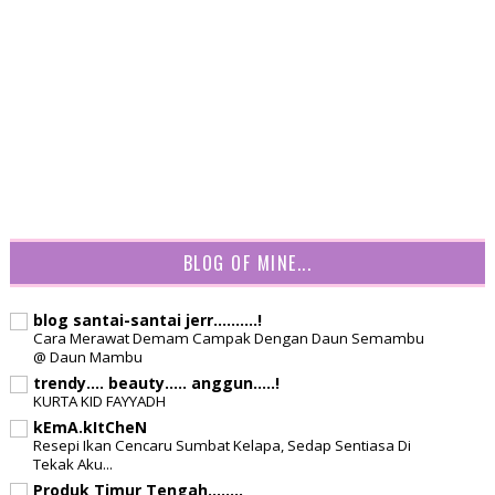
BLOG OF MINE...
blog santai-santai jerr..........!
Cara Merawat Demam Campak Dengan Daun Semambu
@ Daun Mambu
trendy.... beauty..... anggun.....!
KURTA KID FAYYADH
kEmA.kItCheN
Resepi Ikan Cencaru Sumbat Kelapa, Sedap Sentiasa Di
Tekak Aku...
Produk Timur Tengah........