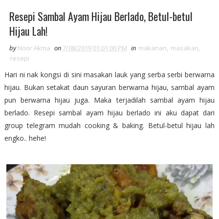
Resepi Sambal Ayam Hijau Berlado, Betul-betul
Hijau Lah!
by
Noor Akma
on
7/08/2019 01:01:00 PM
in
makanan
,
masakan
,
resepi
Hari ni nak kongsi di sini masakan lauk yang serba serbi berwarna
hijau. Bukan setakat daun sayuran berwarna hijau, sambal ayam
pun berwarna hijau juga. Maka terjadilah sambal ayam hijau
berlado. Resepi sambal ayam hijau berlado ini aku dapat dari
group telegram mudah cooking & baking. Betul-betul hijau lah
engko.. hehe!