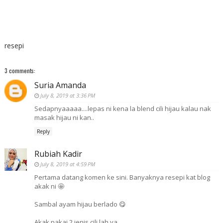
resepi
3 comments:
Suria Amanda
July 8, 2019 at 3:36 PM
Sedapnyaaaaa....lepas ni kena la blend cili hijau kalau nak
masak hijau ni kan..
Reply
Rubiah Kadir
July 8, 2019 at 4:59 PM
Pertama datang komen ke sini. Banyaknya resepi kat blog
akak ni 🤩
Sambal ayam hijau berlado 😋
Akak pakai 2 jenis cili lah ya.