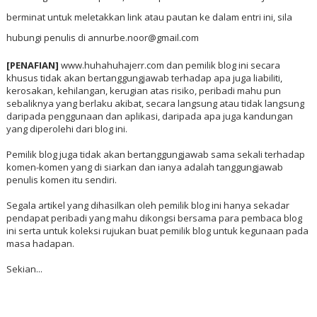
berminat untuk meletakkan link atau pautan ke dalam entri ini, sila
hubungi penulis di annurbe.noor@gmail.com
[PENAFIAN]
www.huhahuhajerr.com dan pemilik blog ini secara
khusus tidak akan bertanggungjawab terhadap apa juga liabiliti,
kerosakan, kehilangan, kerugian atas risiko, peribadi mahu pun
sebaliknya yang berlaku akibat, secara langsung atau tidak langsung
daripada penggunaan dan aplikasi, daripada apa juga kandungan
yang diperolehi dari blog ini.
Pemilik blog juga tidak akan bertanggungjawab sama sekali terhadap
komen-komen yang di siarkan dan ianya adalah tanggungjawab
penulis komen itu sendiri.
Segala artikel yang dihasilkan oleh pemilik blog ini hanya sekadar
pendapat peribadi yang mahu dikongsi bersama para pembaca blog
ini serta untuk koleksi rujukan buat pemilik blog untuk kegunaan pada
masa hadapan.
Sekian...