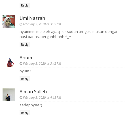
Reply
Umi Nazrah
February 3, 2020 at 3:39 PM
nyummm meleleh ayaq liur sudah tengok. makan dengan
nasi panas. perghhhhhhh ^_^
Reply
Anum
February 3, 2020 at 3:42 PM
nyum2
Reply
Aiman Salleh
February 3, 2020 at 4:13 PM
sedapnyaa :)
Reply