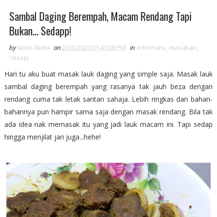
Sambal Daging Berempah, Macam Rendang Tapi
Bukan... Sedapp!
by
Noor Akma
on
2/03/2020 01:47:00 PM
in
informasi
,
masakan
,
resepi
Hari tu aku buat masak lauk daging yang simple saja. Masak lauk
sambal daging berempah yang rasanya tak jauh beza dengan
rendang cuma tak letak santan sahaja. Lebih ringkas dan bahan-
bahannya pun hampir sama saja dengan masak rendang. Bila tak
ada idea nak memasak itu yang jadi lauk macam ini. Tapi sedap
hingga menjilat jari juga...hehe!