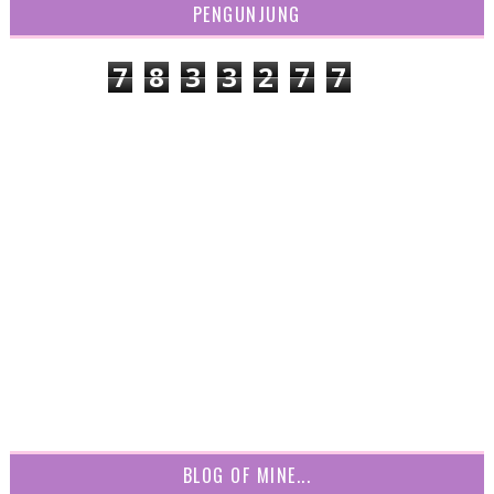
PENGUNJUNG
7
8
3
3
2
7
7
BLOG OF MINE...