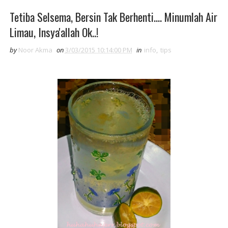
Tetiba Selsema, Bersin Tak Berhenti.... Minumlah Air
Limau, Insya'allah Ok..!
by
Noor Akma
on
3/03/2015 10:14:00 PM
in
info
,
tips