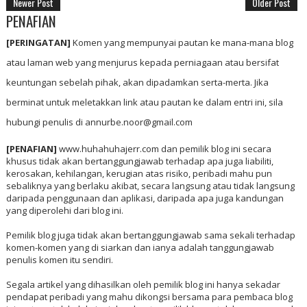
Newer Post
Older Post
PENAFIAN
[PERINGATAN]
Komen yang mempunyai pautan ke mana-mana blog
atau laman web yang menjurus kepada perniagaan atau bersifat
keuntungan sebelah pihak, akan dipadamkan serta-merta. Jika
berminat untuk meletakkan link atau pautan ke dalam entri ini, sila
hubungi penulis di annurbe.noor@gmail.com
[PENAFIAN]
www.huhahuhajerr.com dan pemilik blog ini secara
khusus tidak akan bertanggungjawab terhadap apa juga liabiliti,
kerosakan, kehilangan, kerugian atas risiko, peribadi mahu pun
sebaliknya yang berlaku akibat, secara langsung atau tidak langsung
daripada penggunaan dan aplikasi, daripada apa juga kandungan
yang diperolehi dari blog ini.
Pemilik blog juga tidak akan bertanggungjawab sama sekali terhadap
komen-komen yang di siarkan dan ianya adalah tanggungjawab
penulis komen itu sendiri.
Segala artikel yang dihasilkan oleh pemilik blog ini hanya sekadar
pendapat peribadi yang mahu dikongsi bersama para pembaca blog