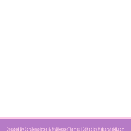
Created By
SoraTemplates
&
MyBloggerThemes
| Edited by
Maisarahsidi.com