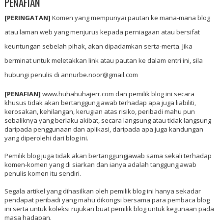
PENAFIAN
[PERINGATAN]
Komen yang mempunyai pautan ke mana-mana blog
atau laman web yang menjurus kepada perniagaan atau bersifat
keuntungan sebelah pihak, akan dipadamkan serta-merta. Jika
berminat untuk meletakkan link atau pautan ke dalam entri ini, sila
hubungi penulis di annurbe.noor@gmail.com
[PENAFIAN]
www.huhahuhajerr.com dan pemilik blog ini secara
khusus tidak akan bertanggungjawab terhadap apa juga liabiliti,
kerosakan, kehilangan, kerugian atas risiko, peribadi mahu pun
sebaliknya yang berlaku akibat, secara langsung atau tidak langsung
daripada penggunaan dan aplikasi, daripada apa juga kandungan
yang diperolehi dari blog ini.
Pemilik blog juga tidak akan bertanggungjawab sama sekali terhadap
komen-komen yang di siarkan dan ianya adalah tanggungjawab
penulis komen itu sendiri.
Segala artikel yang dihasilkan oleh pemilik blog ini hanya sekadar
pendapat peribadi yang mahu dikongsi bersama para pembaca blog
ini serta untuk koleksi rujukan buat pemilik blog untuk kegunaan pada
masa hadapan.