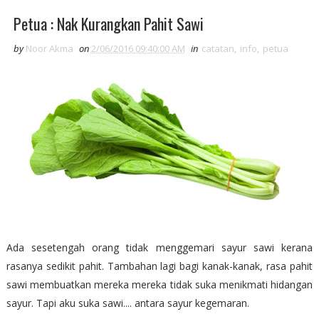
Petua : Nak Kurangkan Pahit Sawi
by
Noor Akma
on
2/06/2016 09:40:00 AM
in
catatan
,
info
,
petua
Ada sesetengah orang tidak menggemari sayur sawi kerana
rasanya sedikit pahit. Tambahan lagi bagi kanak-kanak, rasa pahit
sawi membuatkan mereka mereka tidak suka menikmati hidangan
sayur. Tapi aku suka sawi.... antara sayur kegemaran.