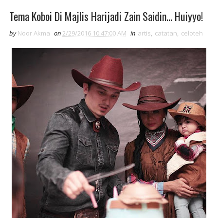
Tema Koboi Di Majlis Harijadi Zain Saidin... Huiyyo!
by
Noor Akma
on
2/29/2016 10:47:00 AM
in
artis
,
catatan
,
celoteh