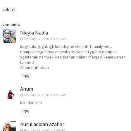
celoteh
3 comments:
Nieyla Nadia
February 29, 2016 at 11:32 AM
kdg² suka jugak tgk kehidupan che tah 1 family nie...
nampak segalanya mewahkan..tapi itu yg kita nampak...
yg kita tak nampak..kesusahan dalam menjadi kemewahan
tu kan :)
Alhamdulillah...:)
Reply
Anum
February 29, 2016 at 11:57 AM
lain dari lain
Reply
nurul aqidah azahar
February 29, 2016 at 2:59 PM