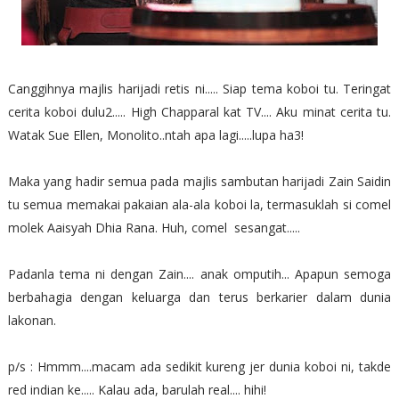
Canggihnya majlis harijadi retis ni..... Siap tema koboi tu. Teringat
cerita koboi dulu2..... High Chapparal kat TV.... Aku minat cerita tu.
Watak Sue Ellen, Monolito..ntah apa lagi.....lupa ha3!
Maka yang hadir semua pada majlis sambutan harijadi Zain Saidin
tu semua memakai pakaian ala-ala koboi la, termasuklah si comel
molek Aaisyah Dhia Rana. Huh, comel sesangat.....
Padanla tema ni dengan Zain.... anak omputih... Apapun semoga
berbahagia dengan keluarga dan terus berkarier dalam dunia
lakonan.
p/s : Hmmm....macam ada sedikit kureng jer dunia koboi ni, takde
red indian ke..... Kalau ada, barulah real.... hihi!