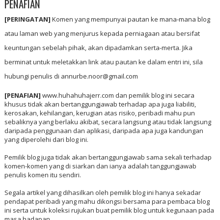
PENAFIAN
[PERINGATAN]
Komen yang mempunyai pautan ke mana-mana blog
atau laman web yang menjurus kepada perniagaan atau bersifat
keuntungan sebelah pihak, akan dipadamkan serta-merta. Jika
berminat untuk meletakkan link atau pautan ke dalam entri ini, sila
hubungi penulis di annurbe.noor@gmail.com
[PENAFIAN]
www.huhahuhajerr.com dan pemilik blog ini secara
khusus tidak akan bertanggungjawab terhadap apa juga liabiliti,
kerosakan, kehilangan, kerugian atas risiko, peribadi mahu pun
sebaliknya yang berlaku akibat, secara langsung atau tidak langsung
daripada penggunaan dan aplikasi, daripada apa juga kandungan
yang diperolehi dari blog ini.
Pemilik blog juga tidak akan bertanggungjawab sama sekali terhadap
komen-komen yang di siarkan dan ianya adalah tanggungjawab
penulis komen itu sendiri.
Segala artikel yang dihasilkan oleh pemilik blog ini hanya sekadar
pendapat peribadi yang mahu dikongsi bersama para pembaca blog
ini serta untuk koleksi rujukan buat pemilik blog untuk kegunaan pada
masa hadapan.