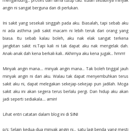
mengandung... proses dah lama tutup tau. Itulah sebabnya minyak
angin ni sangat berguna dan di perlukan.
Ini sakit yang sesekali singgah pada aku. Biasalah, tapi sebab aku
ni ada asthma jadi sakit macam ni lebih teruk dari orang yang
biasa. Itu sebab kalau boleh, aku nak elak sangat terkena
jangkitan sakit ni.Tapi kali ni tak dapat aku nak mengelak dah.
Anak-anak dah kena berkali-kali.. Akhirnya aku kena jugak... hmm!
Minyak angin mana.... minyak angin mana... Tak boleh tinggal jauh
minyak angin ni dari aku. Walau tak dapat menyembuhkan terus
sakit aku ni, dapat melegakan sekejap-sekejap pun jadilah. Moga
sakit aku ini akan segera terus berlalu pergi. Dan hidup aku akan
jadi seperti sediakala.... amin!
Lihat entri catatan dalam blog ini di
SINI
p/s: Selain kedua-dua minyak angin ni... satu lagi benda yang mesti