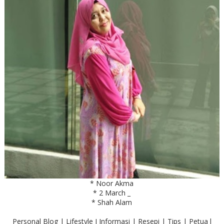
* Noor Akma
* 2 March _
* Shah Alam
Personal Blog | Lifestyle I Informasi | Resepi | Tips | Petua l