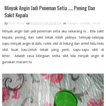
Minyak Angin Jadi Peneman Setia ..... Pening Dan
Sakit Kepala
by
Noor Akma
on
8/29/2017 04:26:00 PM
in
catatan
,
celoteh
,
cerita
Minyak angin dah jadi peneman setia aku sekarang ni.... Bila sakit
kepala, pening, dan sakit tekak inilah jadinya. Sekejap-sekejap
sapu minyak angin di dahi, colek sikit di hidung dan ambil hidu-hidu
sikit buat bau.Untuk tekak yang perit, sapu-sapu sikit di
leher. Adalah rasa kelegaan serba sikit bila minyak angin di
gunakan macam tu.