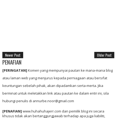
Newer Post
Older Post
PENAFIAN
[PERINGATAN]
Komen yang mempunyai pautan ke mana-mana blog
atau laman web yang menjurus kepada perniagaan atau bersifat
keuntungan sebelah pihak, akan dipadamkan serta-merta. Jika
berminat untuk meletakkan link atau pautan ke dalam entri ini, sila
hubungi penulis di annurbe.noor@gmail.com
[PENAFIAN]
www.huhahuhajerr.com dan pemilik blog ini secara
khusus tidak akan bertanggungjawab terhadap apa juga liabiliti,