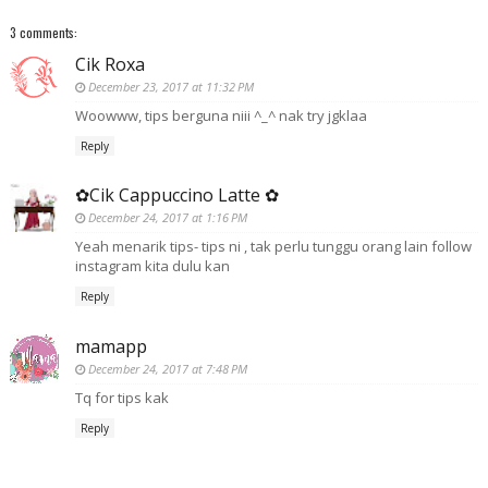
3 comments:
Cik Roxa
December 23, 2017 at 11:32 PM
Woowww, tips berguna niii ^_^ nak try jgklaa
Reply
✿Cik Cappuccino Latte ✿
December 24, 2017 at 1:16 PM
Yeah menarik tips- tips ni , tak perlu tunggu orang lain follow
instagram kita dulu kan
Reply
mamapp
December 24, 2017 at 7:48 PM
Tq for tips kak
Reply