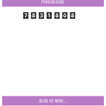
PENGUNJUNG
7
8
3
1
8
0
8
BLOG OF MINE...