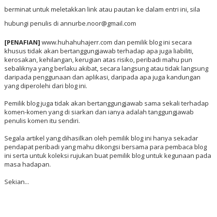
berminat untuk meletakkan link atau pautan ke dalam entri ini, sila
hubungi penulis di annurbe.noor@gmail.com
[PENAFIAN]
www.huhahuhajerr.com dan pemilik blog ini secara
khusus tidak akan bertanggungjawab terhadap apa juga liabiliti,
kerosakan, kehilangan, kerugian atas risiko, peribadi mahu pun
sebaliknya yang berlaku akibat, secara langsung atau tidak langsung
daripada penggunaan dan aplikasi, daripada apa juga kandungan
yang diperolehi dari blog ini.
Pemilik blog juga tidak akan bertanggungjawab sama sekali terhadap
komen-komen yang di siarkan dan ianya adalah tanggungjawab
penulis komen itu sendiri.
Segala artikel yang dihasilkan oleh pemilik blog ini hanya sekadar
pendapat peribadi yang mahu dikongsi bersama para pembaca blog
ini serta untuk koleksi rujukan buat pemilik blog untuk kegunaan pada
masa hadapan.
Sekian...