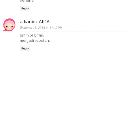
hehehe
Reply
adianiez AIDA
March 11, 2018 at 11:12 PM
br1m of br1m.
menjadi rebutan...
Reply