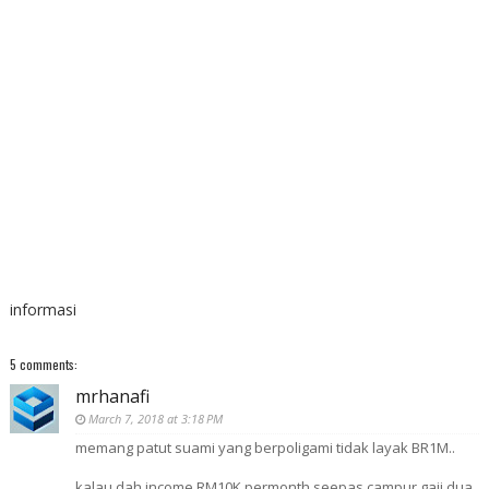
informasi
5 comments:
mrhanafi
March 7, 2018 at 3:18 PM
memang patut suami yang berpoligami tidak layak BR1M..
kalau dah income RM10K permonth seepas campur gaji dua