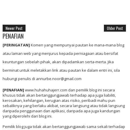
Newer Post
Older Post
PENAFIAN
[PERINGATAN]
Komen yang mempunyai pautan ke mana-mana blog
atau laman web yang menjurus kepada perniagaan atau bersifat
keuntungan sebelah pihak, akan dipadamkan serta-merta. Jika
berminat untuk meletakkan link atau pautan ke dalam entri ini, sila
hubungi penulis di annurbe.noor@gmail.com
[PENAFIAN]
www.huhahuhajerr.com dan pemilik blog ini secara
khusus tidak akan bertanggungjawab terhadap apa juga liabiliti,
kerosakan, kehilangan, kerugian atas risiko, peribadi mahu pun
sebaliknya yang berlaku akibat, secara langsung atau tidak langsung
daripada penggunaan dan aplikasi, daripada apa juga kandungan
yang diperolehi dari blog ini.
Pemilik blog juga tidak akan bertanggungjawab sama sekali terhadap