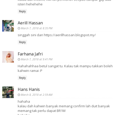
isteri hehehehe
Reply
Aerill Hassan
March 7, 2018 at 8:35 PM
singgah sini dari https://aerillhassan.blogspot.my/
Reply
Farhana Jafri
March 7, 2018 at 9:41 PM
Hahahahhaa betul sangat tu. Kalau tak mampu takkan boleh
kahwin ramai :P
Reply
Hans Hanis
March 8, 2018 at 2:59 AM
hahaha
kalau dah kahwin banyak memang confirm lah duit banyak
memang tak perlu dapat BR1M