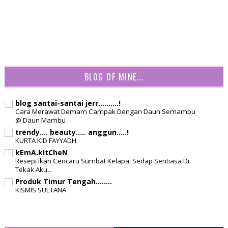
BLOG OF MINE...
blog santai-santai jerr..........!
Cara Merawat Demam Campak Dengan Daun Semambu
@ Daun Mambu
trendy.... beauty..... anggun.....!
KURTA KID FAYYADH
kEmA.kItCheN
Resepi Ikan Cencaru Sumbat Kelapa, Sedap Sentiasa Di
Tekak Aku...
Produk Timur Tengah........
KISMIS SULTANA