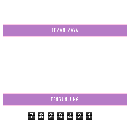
TEMAN MAYA
PENGUNJUNG
7
8
2
9
4
2
1