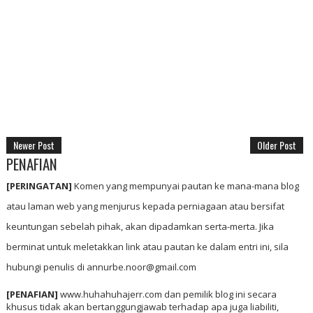
Newer Post
Older Post
PENAFIAN
[PERINGATAN]
Komen yang mempunyai pautan ke mana-mana blog
atau laman web yang menjurus kepada perniagaan atau bersifat
keuntungan sebelah pihak, akan dipadamkan serta-merta. Jika
berminat untuk meletakkan link atau pautan ke dalam entri ini, sila
hubungi penulis di annurbe.noor@gmail.com
[PENAFIAN]
www.huhahuhajerr.com dan pemilik blog ini secara
khusus tidak akan bertanggungjawab terhadap apa juga liabiliti,