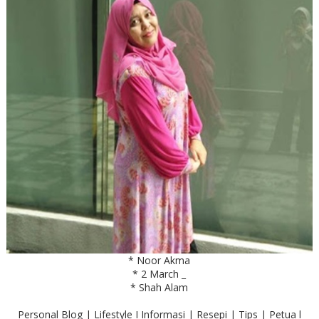
* Noor Akma
* 2 March _
* Shah Alam
Personal Blog | Lifestyle I Informasi | Resepi | Tips | Petua l