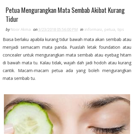
Petua Mengurangkan Mata Sembab Akibat Kurang
Tidur
by
Noor Akma
on
3/23/2018 05:56:00 PM
in
informasi
,
petua
,
tips
Biasa berlaku apabila kurang tidur bawah mata akan sembab atau
menjadi semacam mata panda. Puaslah letak foundation atau
concealer untuk mengurangkan mata sembab atau eyebag hitam
di bawah mata tu. Kalau tidak, wajah dah jadi hodoh atau kurang
cantik. Macam-macam petua ada yang boleh mengurangkan
mata sembab tu.