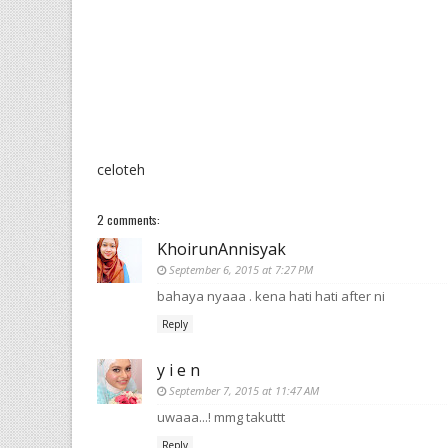
celoteh
2 comments:
KhoirunAnnisyak
September 6, 2015 at 7:27 PM
bahaya nyaaa . kena hati hati after ni
Reply
y i e n
September 7, 2015 at 11:47 AM
uwaaa...! mmg takuttt
Reply