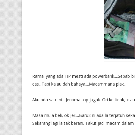
Ramai yang ada HP mesti ada powerbank....Sebab bila
cas...Tapi kalau dah bahaya....Macammana plak...
Aku ada satu ni....Jenama top jugak. Ori ke tidak, xta
Masa mula beli, ok jer....Baru2 ni ada la terjatuh sek
Sekarang lagi la tak berani. Takut jadi macam dalam