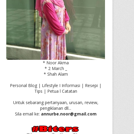
* Noor Akma
* 2 March _
* Shah Alam
Personal Blog | Lifestyle I Informasi | Resepi |
Tips | Petua l Catatan
Untuk sebarang pertanyaan, urusan, review,
pengiklanan dll...
Sila email ke:
annurbe.noor@gmail.com