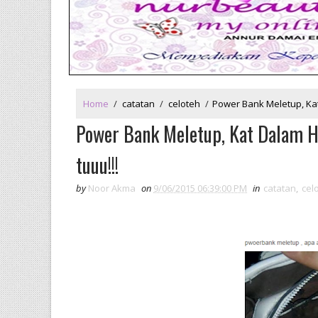
Home
/
catatan
/
celoteh
/
Power Bank Meletup, Kat 
Power Bank Meletup, Kat Dalam Hand
tuuu!!!
by
Noor Akma
on
9/06/2015 06:39:00 PM
in
catatan
,
cel