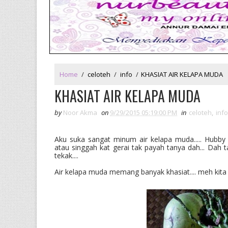
Home
/
celoteh
/
info
/
KHASIAT AIR KELAPA MUDA
KHASIAT AIR KELAPA MUDA
by
Noor Akma
on
9/29/2015 05:19:00 PM
in
celoteh
,
info
Aku suka sangat minum air kelapa muda..... Hubb
atau singgah kat gerai tak payah tanya dah... Dah 
tekak....
Air kelapa muda memang banyak khasiat.... meh kita am