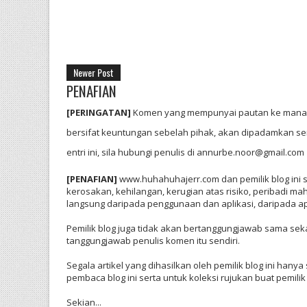
Newer Post
PENAFIAN
[PERINGATAN]
Komen yang mempunyai pautan ke mana-
bersifat keuntungan sebelah pihak, akan dipadamkan ser
entri ini, sila hubungi penulis di annurbe.noor@gmail.com
[PENAFIAN]
www.huhahuhajerr.com dan pemilik blog ini s
kerosakan, kehilangan, kerugian atas risiko, peribadi ma
langsung daripada penggunaan dan aplikasi, daripada apa
Pemilik blog juga tidak akan bertanggungjawab sama sek
tanggungjawab penulis komen itu sendiri.
Segala artikel yang dihasilkan oleh pemilik blog ini ha
pembaca blog ini serta untuk koleksi rujukan buat pemi
Sekian...