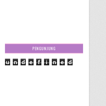
PENGUNJUNG
u
n
d
e
f
i
n
e
d