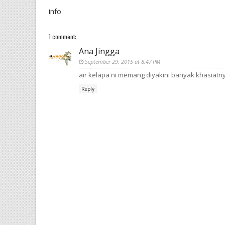
info
1 comment:
Ana Jingga
September 29, 2015 at 8:47 PM
air kelapa ni memang diyakini banyak khasiatny
Reply