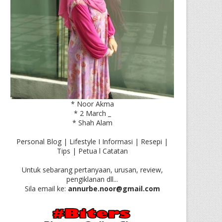
* Noor Akma
* 2 March _
* Shah Alam
Personal Blog | Lifestyle I Informasi | Resepi |
Tips | Petua l Catatan
Untuk sebarang pertanyaan, urusan, review,
pengiklanan dll...
Sila email ke:
annurbe.noor@gmail.com