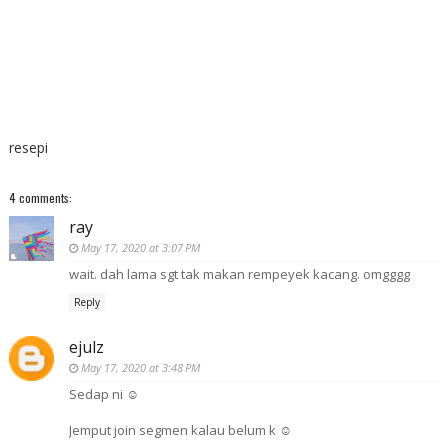
resepi
4 comments:
ray
May 17, 2020 at 3:07 PM
wait. dah lama sgt tak makan rempeyek kacang. omgggg
Reply
ejulz
May 17, 2020 at 3:48 PM
Sedap ni ☺️
Jemput join segmen kalau belum k ☺️