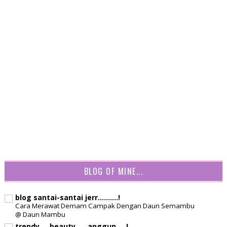
BLOG OF MINE...
blog santai-santai jerr..........!
Cara Merawat Demam Campak Dengan Daun Semambu
@ Daun Mambu
trendy.... beauty..... anggun.....!