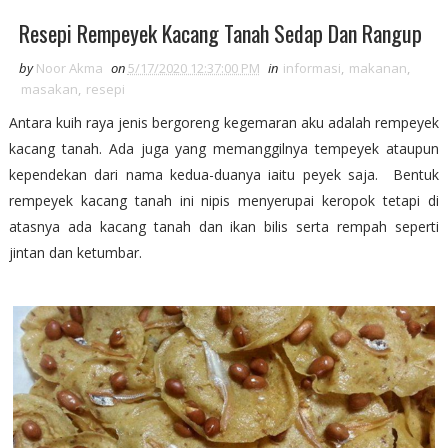
Resepi Rempeyek Kacang Tanah Sedap Dan Rangup
by
Noor Akma
on
5/17/2020 12:37:00 PM
in
informasi
,
makanan
,
masakan
,
resepi
Antara kuih raya jenis bergoreng kegemaran aku adalah rempeyek
kacang tanah. Ada juga yang memanggilnya tempeyek ataupun
kependekan dari nama kedua-duanya iaitu peyek saja. Bentuk
rempeyek kacang tanah ini nipis menyerupai keropok tetapi di
atasnya ada kacang tanah dan ikan bilis serta rempah seperti
jintan dan ketumbar.