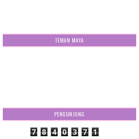
TEMAN MAYA
PENGUNJUNG
7
8
4
0
3
7
1