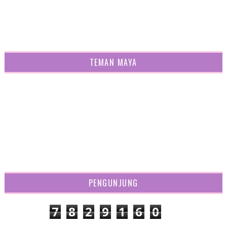
TEMAN MAYA
PENGUNJUNG
7
8
2
9
1
6
0