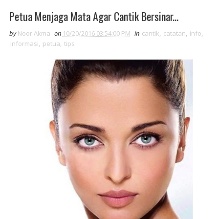
Petua Menjaga Mata Agar Cantik Bersinar...
by
Noor Akma
on
10/20/2016 03:54:00 PM
in
cantik
,
catatan
,
info
,
informasi
,
petua
,
tips