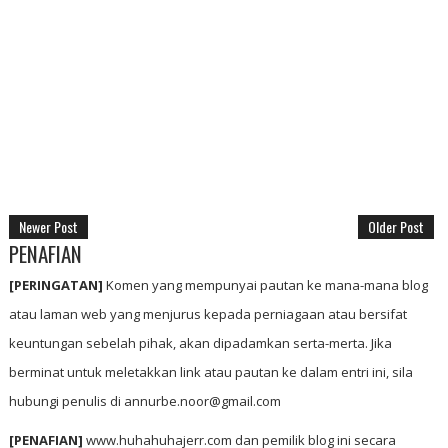
Newer Post
Older Post
PENAFIAN
[PERINGATAN]
Komen yang mempunyai pautan ke mana-mana blog
atau laman web yang menjurus kepada perniagaan atau bersifat
keuntungan sebelah pihak, akan dipadamkan serta-merta. Jika
berminat untuk meletakkan link atau pautan ke dalam entri ini, sila
hubungi penulis di annurbe.noor@gmail.com
[PENAFIAN]
www.huhahuhajerr.com dan pemilik blog ini secara