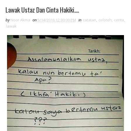
Lawak Ustaz Dan Cinta Hakiki....
by
Noor Akma
on
5/14/2016 12:30:00 PM
in
catatan
,
celoteh
,
cerita
,
lawak