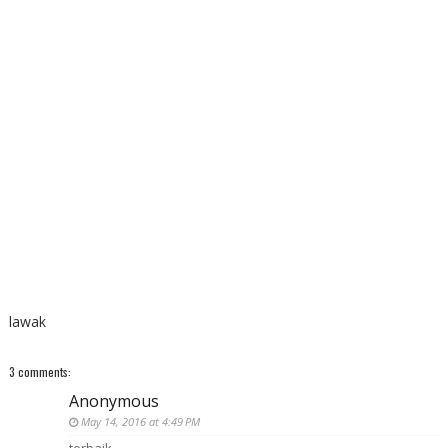
lawak
3 comments:
Anonymous
May 14, 2016 at 4:49 PM
terbaik...