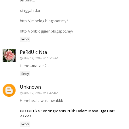
singgah dari
http://jmbelog.blogspot.my/
http://ohbloggerr.blogspot.my/
Reply
PeRdU cINta
May 14, 2016 at 6:51 PM
Hehe...macam2...
Reply
Unknown
May 17, 2016 at 1:42 AM
Hehehe.. Lawak lawakkk
>>>>>Luka Kencing Manis Pulih Dalam Masa Tiga Hari!
<<<<<
Reply