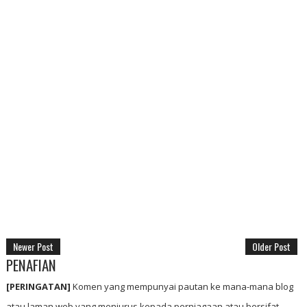
Newer Post
Older Post
PENAFIAN
[PERINGATAN]
Komen yang mempunyai pautan ke mana-mana blog
atau laman web yang menjurus kepada perniagaan atau bersifat