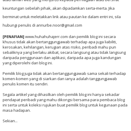
keuntungan sebelah pihak, akan dipadamkan serta-merta. Jika
berminat untuk meletakkan link atau pautan ke dalam entri ini, sila
hubungi penulis di annurbe.noor@gmail.com
[PENAFIAN]
www.huhahuhajerr.com dan pemilik blog ini secara
khusus tidak akan bertanggungjawab terhadap apa juga liabiliti,
kerosakan, kehilangan, kerugian atas risiko, peribadi mahu pun
sebaliknya yang berlaku akibat, secara langsung atau tidak langsung
daripada penggunaan dan aplikasi, daripada apa juga kandungan
yang diperolehi dari blog ini.
Pemilik blog juga tidak akan bertanggungjawab sama sekali terhadap
komen-komen yang di siarkan dan ianya adalah tanggungjawab
penulis komen itu sendiri.
Segala artikel yang dihasilkan oleh pemilik blog ini hanya sekadar
pendapat peribadi yang mahu dikongsi bersama para pembaca blog
ini serta untuk koleksi rujukan buat pemilik blog untuk kegunaan pada
masa hadapan.
Sekian...