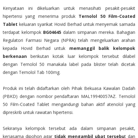
Kenyataan ini dikeluarkan untuk menasihati pesakit-pesakit
hipertensi yang menerima produk
Ternolol 50 Film-Coated
Tablet
keluaran syarikat Hovid Berhad untuk menyemak samada
terdapat kelompok
BG04645
dalam simpanan mereka. Bahagian
Regulatori Farmasi Negara (NPRA) telah mengeluarkan arahan
kepada Hovid Berhad untuk
memanggil balik kelompok
berkenaan
berikutan kotak luar kelompok tersebut dilabel
dengan Ternolol 50 manakala label pada blister telah dicetak
dengan Ternolol Tab 100mg.
Produk ini telah didaftarkan oleh Pihak Bekuasa Kawalan Dadah
(PBKD) dengan nombor pendaftaran MAL19940057AZ. Ternolol
50 Film-Coated Tablet mengandungi bahan aktif atenolol yang
dipreskrib untuk rawatan hipertensi.
Sekiranya kelompok tersebut ada dalam simpanan pesakit,
kerjasama dipohon agar
tidak mengambil ubat tersebu
t dan