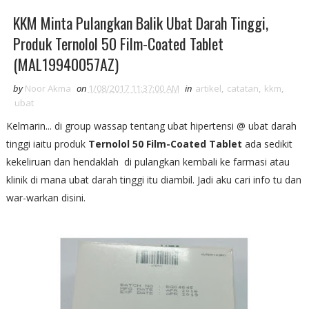
KKM Minta Pulangkan Balik Ubat Darah Tinggi,
Produk Ternolol 50 Film-Coated Tablet
(MAL19940057AZ)
by
Noor Akma
on
1/08/2017 11:37:00 AM
in
artikel
,
catatan
,
kkm
,
ubat
Kelmarin... di group wassap tentang ubat hipertensi @ ubat darah
tinggi iaitu produk
Ternolol 50 Film-Coated Tablet
ada sedikit
kekeliruan dan hendaklah di pulangkan kembali ke farmasi atau
klinik di mana ubat darah tinggi itu diambil. Jadi aku cari info tu dan
war-warkan disini.