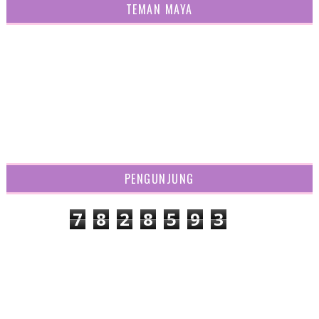
TEMAN MAYA
PENGUNJUNG
7
8
2
8
5
9
3