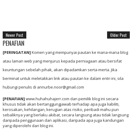
Newer Post
Older Post
PENAFIAN
[PERINGATAN]
Komen yang mempunyai pautan ke mana-mana blog
atau laman web yang menjurus kepada perniagaan atau bersifat
keuntungan sebelah pihak, akan dipadamkan serta-merta. Jika
berminat untuk meletakkan link atau pautan ke dalam entri ini, sila
hubungi penulis di annurbe.noor@gmail.com
[PENAFIAN]
www.huhahuhajerr.com dan pemilik blog ini secara
khusus tidak akan bertanggungjawab terhadap apa juga liabiliti,
kerosakan, kehilangan, kerugian atas risiko, peribadi mahu pun
sebaliknya yang berlaku akibat, secara langsung atau tidak langsung
daripada penggunaan dan aplikasi, daripada apa juga kandungan
yang diperolehi dari blog ini.