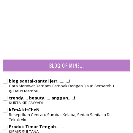
BLOG OF MINE...
blog santai-santai jerr..........!
Cara Merawat Demam Campak Dengan Daun Semambu
@ Daun Mambu
trendy.... beauty..... anggun.....!
KURTA KID FAYYADH
kEmA.kItCheN
Resepi Ikan Cencaru Sumbat Kelapa, Sedap Sentiasa Di
Tekak Aku...
Produk Timur Tengah........
KISMIS SULTANA