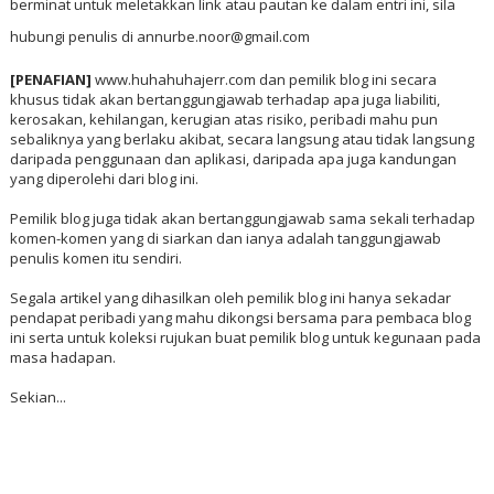
berminat untuk meletakkan link atau pautan ke dalam entri ini, sila
hubungi penulis di annurbe.noor@gmail.com
[PENAFIAN]
www.huhahuhajerr.com dan pemilik blog ini secara
khusus tidak akan bertanggungjawab terhadap apa juga liabiliti,
kerosakan, kehilangan, kerugian atas risiko, peribadi mahu pun
sebaliknya yang berlaku akibat, secara langsung atau tidak langsung
daripada penggunaan dan aplikasi, daripada apa juga kandungan
yang diperolehi dari blog ini.
Pemilik blog juga tidak akan bertanggungjawab sama sekali terhadap
komen-komen yang di siarkan dan ianya adalah tanggungjawab
penulis komen itu sendiri.
Segala artikel yang dihasilkan oleh pemilik blog ini hanya sekadar
pendapat peribadi yang mahu dikongsi bersama para pembaca blog
ini serta untuk koleksi rujukan buat pemilik blog untuk kegunaan pada
masa hadapan.
Sekian...