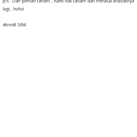
p/s : Dah pernah tanam... nanti nak tanam dan merasai khasiatnya
lagi... huhu!
#kredit
SINI