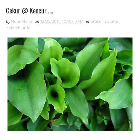
Cekur @ Kencur ....
by
Noor Akma
on
12/25/2015 10:16:00 AM
in
artikel
,
catatan
,
celoteh
,
info