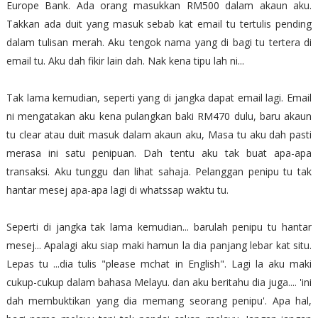
Europe Bank. Ada orang masukkan RM500 dalam akaun aku.
Takkan ada duit yang masuk sebab kat email tu tertulis pending
dalam tulisan merah. Aku tengok nama yang di bagi tu tertera di
email tu. Aku dah fikir lain dah. Nak kena tipu lah ni...
Tak lama kemudian, seperti yang di jangka dapat email lagi. Email
ni mengatakan aku kena pulangkan baki RM470 dulu, baru akaun
tu clear atau duit masuk dalam akaun aku, Masa tu aku dah pasti
merasa ini satu penipuan. Dah tentu aku tak buat apa-apa
transaksi. Aku tunggu dan lihat sahaja. Pelanggan penipu tu tak
hantar mesej apa-apa lagi di whatssap waktu tu.
Seperti di jangka tak lama kemudian... barulah penipu tu hantar
mesej... Apalagi aku siap maki hamun la dia panjang lebar kat situ.
Lepas tu ...dia tulis "please mchat in English". Lagi la aku maki
cukup-cukup dalam bahasa Melayu. dan aku beritahu dia juga.... 'ini
dah membuktikan yang dia memang seorang penipu'. Apa hal,