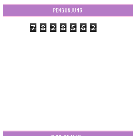
PENGUNJUNG
7
8
2
8
5
6
2