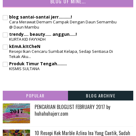
BLOG OF MINE...
blog santai-santai jerr..........!
Cara Merawat Demam Campak Dengan Daun Semambu
@ Daun Mambu
trendy.... beauty..... anggun.....!
KURTA KID FAYYADH
kEmA.kItCheN
Resepi Ikan Cencaru Sumbat Kelapa, Sedap Sentiasa Di
Tekak Aku...
Produk Timur Tengah........
KISMIS SULTANA
POPULAR
BLOG ARCHIVE
PENCARIAN BLOGLIST FEBRUARY 2017 by
huhahuhajerr.com
10 Resepi Kek Marble Azlina Ina Yang Cantik, Sudah