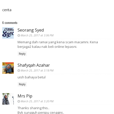
cerita
6 comments:
Seorang Syed
March 25, 2017 at 3:06 PM
Memang dah ramai yang kena scam macamni. Kena
berjaga2 kalau nak beli online lepasni.
Reply
Shafyqah Azahar
March 25, 2017 at 3:18 PM
uish bahaya betul
Reply
Mrs Pip
March 25, 2017 at 3:20 PM
Thanks sharing this..
Byk sungguh penipu cenggini..