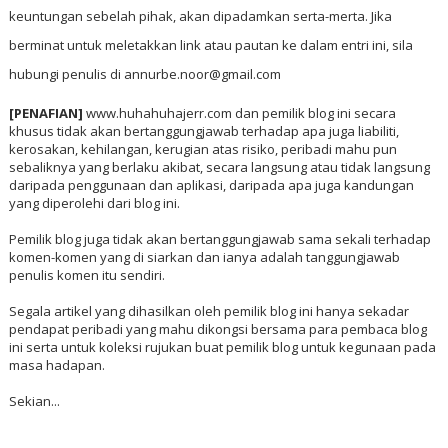
keuntungan sebelah pihak, akan dipadamkan serta-merta. Jika
berminat untuk meletakkan link atau pautan ke dalam entri ini, sila
hubungi penulis di annurbe.noor@gmail.com
[PENAFIAN]
www.huhahuhajerr.com dan pemilik blog ini secara
khusus tidak akan bertanggungjawab terhadap apa juga liabiliti,
kerosakan, kehilangan, kerugian atas risiko, peribadi mahu pun
sebaliknya yang berlaku akibat, secara langsung atau tidak langsung
daripada penggunaan dan aplikasi, daripada apa juga kandungan
yang diperolehi dari blog ini.
Pemilik blog juga tidak akan bertanggungjawab sama sekali terhadap
komen-komen yang di siarkan dan ianya adalah tanggungjawab
penulis komen itu sendiri.
Segala artikel yang dihasilkan oleh pemilik blog ini hanya sekadar
pendapat peribadi yang mahu dikongsi bersama para pembaca blog
ini serta untuk koleksi rujukan buat pemilik blog untuk kegunaan pada
masa hadapan.
Sekian...