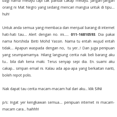
bagi nama melayu tapi tak pandai cakap melayu. Jangan-jangan
orang ni Mat Negro yang sedang mencari mangsa untuk di tipu....
huh!
Untuk anda semua yang membaca dan menjual barang di internet
hati-hati tau.... Alert dengan no. ini......
011-16810593
. Dia pakai
nama Norshida Binti Mohd Yassin. Nama tu entah wujud entah
tidak.... Apapun waspada dengan no, tu yer...! Dan juga penipuan
yang seumpamamya. Hilang langsung cerita nak beli barang aku
tu... bila dah kena maki. Terus senyap sepi dia. En. suami aku
cakap... simpan email ni. Kalau ada apa-apa yang berkaitan nanti,
boleh repot polis.
Nak dapat tau cerita macam-macam hal dari aku... klik
SINI
p/s: Ingat yer kengkawan semua.... penipuan internet ni macam-
macam cara... haihhh!